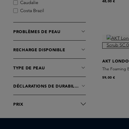
48,00 €
Caudalie
Costa Brazil
Joonbyrd
L:a Bruket
PROBLÈMES DE PEAU
Leif
MALIN+GOETZ
RECHARGE DISPONIBLE
MANTLE
Marie-Stella-Maris
AKT LOND
Omorovicza
TYPE DE PEAU
The Foaming B
Rudolph Care
59,00 €
Susanne Kaufmann
DÉCLARATIONS DE DURABILITÉ
Team Dr. Joseph
PRIX