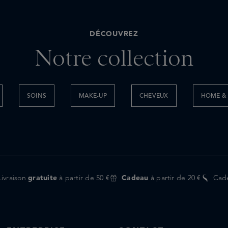
DÉCOUVREZ
Notre collection
SOINS
MAKE-UP
CHEVEUX
HOME & 
Livraison
gratuite
à partir de 50 €
Cadeau
à partir de 20 €
Cad