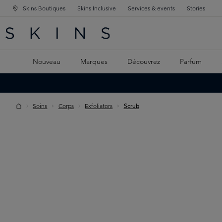
Skins Boutiques
Skins Inclusive
Services & events
Stories
GATION PRINCIPALE
HERCHE
 CONTENU PRINCIPAL
Nouveau
Marques
Découvrez
Parfum
Soins
Corps
Exfoliators
Scrub