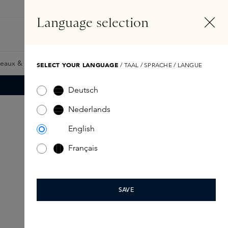
FR
Compte
Language selection
Rechercher
Fragrance Finder
eaux & Giftcards
Samples
Skins Exclusives
Skins Boxe
SELECT YOUR LANGUAGE
/ TAAL / SPRACHE / LANGUE
Deutsch
Nederlands
English
Français
SAVE