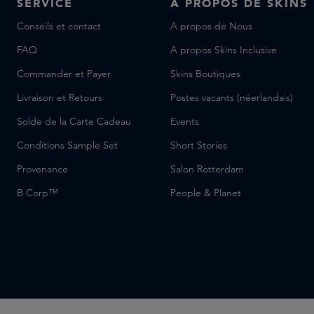
SERVICE
A PROPOS DE SKINS
Conseils et contact
A propos de Nous
FAQ
A propos Skins Inclusive
Commander et Payer
Skins Boutiques
Livraison et Retours
Postes vacants (néerlandais)
Solde de la Carte Cadeau
Events
Conditions Sample Set
Short Stories
Provenance
Salon Rotterdam
B Corp™
People & Planet