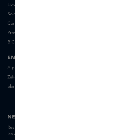
Livraison et Retours
Postes vacants (néerlandais)
Solde de la Carte Cadeau
Events
Conditions Sample Set
Short Stories
Provenance
Salon Rotterdam
B Corp™
People & Planet
ENTREPRISE
CONTACT
A propos de Skins Business
+31 020 7403222
Zakelijke geschenken
Envoyez-nous un e-mail
Skins Distribution
Discutez avec nous en
direct
Skins boutique
NEWSLETTER
Restez informé(e) des dernières marques et produits, recevez
les conseils de nos Skins Experts.