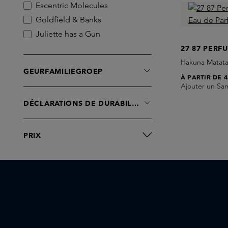
Escentric Molecules
Goldfield & Banks
Juliette has a Gun
L’atelier Parfum
27 87 PERF
Maison Crivelli
Hakuna Matata
GEURFAMILIEGROEP
Marc-Antoine Barrois
À PARTIR DE
4
Ajouter un Sa
Simone Andreoli
DÉCLARATIONS DE DURABILITÉ
PRIX