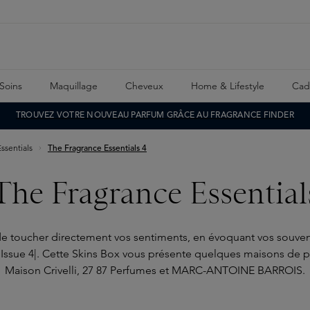
Soins
Maquillage
Cheveux
Home & Lifestyle
Cad
TROUVEZ VOTRE NOUVEAU PARFUM GRÂCE AU FRAGRANCE FINDER
ssentials
The Fragrance Essentials 4
The Fragrance Essential
e toucher directement vos sentiments, en évoquant vos souveni
 Issue 4|. Cette Skins Box vous présente quelques maisons de 
Maison Crivelli, 27 87 Perfumes et MARC-ANTOINE BARROIS.