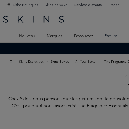
Skins Boutiques
Skins Inclusive
Services & events
Stories
GATION PRINCIPALE
HERCHE
 CONTENU PRINCIPAL
Nouveau
Marques
Découvrez
Parfum
Skins Exclusives
Skins Boxes
All Year Boxen
The Fragrance E
Chez Skins, nous pensons que les parfums ont le pouvoir d
C'est pourquoi nous avons créé The Fragrance Essentials