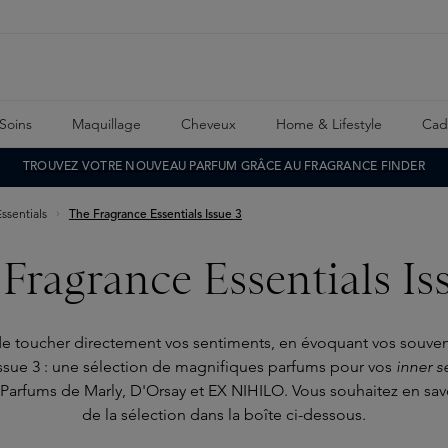
Soins
Maquillage
Cheveux
Home & Lifestyle
Cad
TROUVEZ VOTRE NOUVEAU PARFUM GRÂCE AU FRAGRANCE FINDER
ssentials
The Fragrance Essentials Issue 3
Fragrance Essentials Is
e toucher directement vos sentiments, en évoquant vos souveni
Issue 3 : une sélection de magnifiques parfums pour vos
inner s
arfums de Marly, D'Orsay et EX NIHILO. Vous souhaitez en savo
de la sélection dans la boîte ci-dessous.