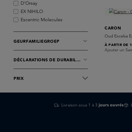
D'Orsay
EX NIHILO
Escentric Molecules
Fugazzi
CARON
Juliette has a Gun
Oud Excelsa E
GEURFAMILIEGROEP
L’atelier Parfum
À PARTIR DE
1
Ajouter un Sa
Nishane
DÉCLARATIONS DE DURABILITÉ
PRIX
Livraison sous 1 à 3
jours ouvrés