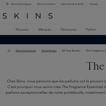
Skins Boutiques
Skins Inclusive
Services & events
Stories
GATION PRINCIPALE
HERCHE
 CONTENU PRINCIPAL
Nouveau
Marques
Découvrez
Parfum
Skins Exclusives
Skins Boxes
All Year Boxen
The Fragrance E
The 
Chez Skins, nous pensons que les parfums ont le pouvoir d
C'est pourquoi nous avons créé The Fragrance Essentials 
parfums exceptionnelles de notre portefeuille, notamment P