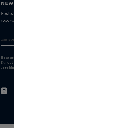
NEWSLETTER
Restez informé(e) des dernières marques et produits,
recevez les conseils de nos Skins Experts.
En saisissant votre adresse e-mail, vous acceptez de recevoir la newsletter
Skins et des messages marketing personnalisés par e-mail. Consultez les
Conditions générales
et la
Politique
de confidentialité.