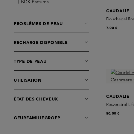
BDK Parfums
BIBBI PARFUM
CAUDALIE
Byredo
Douchegel Ros
PROBLÈMES DE PEAU
Caudalie
7,00 €
Ceremonia
RECHARGE DISPONIBLE
Commodity
Creed
Deluge
TYPE DE PEAU
Diptyque
Dore & Rose
UTILISATION
Dr. Vranjes Firenze
Dries Van Noten
CAUDALIE
ÉTAT DES CHEVEUX
EX NIHILO
Resveratrol-Li
Ella K Parfums
50,00 €
GEURFAMILIEGROEP
Escentric Molecules
Essential Parfums