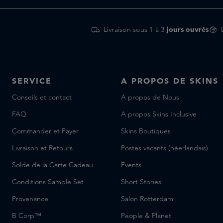
Maison Francis Kurkdjian
Mason Pearson
Livraison sous 1 à 3
jours ouvrés
Matiere Premiere
Melyon
Mind Games
NARS
SERVICE
A PROPOS DE SKINS
ORMAIE
Conseils et contact
A propos de Nous
Omorovicza
FAQ
Parfums de Marly
A propos Skins Inclusive
Penhaligon's
Commander et Payer
Skins Boutiques
Rhye
Livraison et Retours
Postes vacants (néerlandais)
Rosebud Salve
Solde de la Carte Cadeau
Events
SALLE PRIVEE
Conditions Sample Set
Short Stories
Santa Maria Novella
Simihaze Beauty
Provenance
Salon Rotterdam
Skins
B Corp™
People & Planet