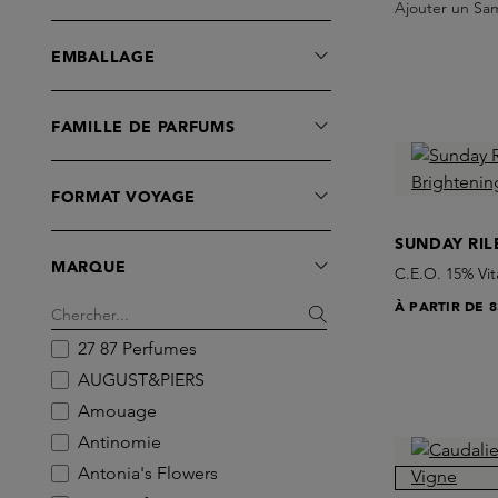
Ajouter un Sa
Entretien du Linge
EMBALLAGE
Exfoliators
Extrait de Parfum
Giftcards
FAMILLE DE PARFUMS
Highlighter
Lipgloss
FORMAT VOYAGE
Lipstick
SUNDAY RIL
Masques
MARQUE
C.E.O. 15% Vi
Moisturisers
À PARTIR DE
8
Ombre à Paupières
Parfum à Cheveux
27 87 Perfumes
Sets
AUGUST&PIERS
Skins Box
Amouage
Soins des Mains
Antinomie
Sérums
Antonia's Flowers
Treatments