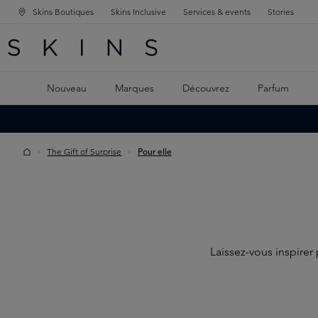
Skins Boutiques
Skins Inclusive
Services & events
Stories
GATION PRINCIPALE
HERCHE
 CONTENU PRINCIPAL
Nouveau
Marques
Découvrez
Parfum
The Gift of Surprise
Pour elle
Laissez-vous inspirer 