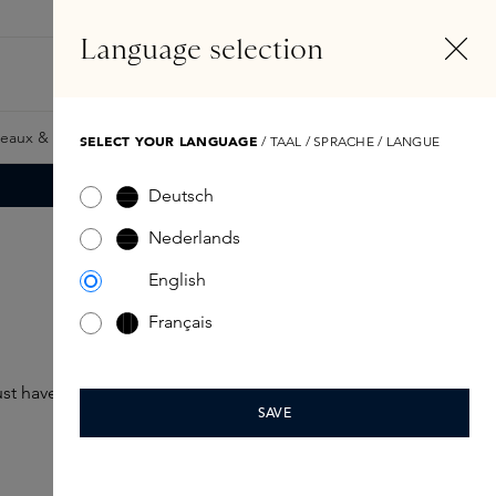
FR
Compte
Language selection
Rechercher
Fragrance Finder
eaux & Giftcards
Samples
Skins Exclusives
Skins Boxe
SELECT YOUR LANGUAGE
/ TAAL / SPRACHE / LANGUE
Deutsch
Nederlands
English
Français
ust haves nourrissants.
SAVE