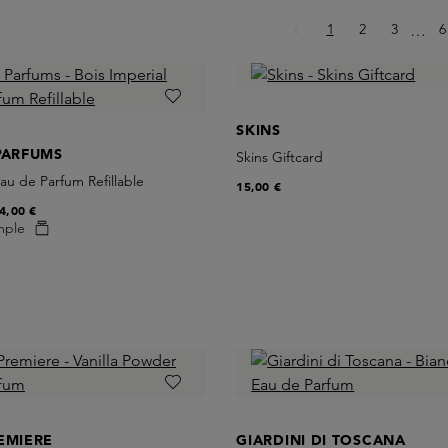
Page
Page
Page
P
1
2
3
Ellips
6
…
SKINS
PARFUMS
Skins Giftcard
Eau de Parfum Refillable
15,00 €
4,00 €
mple
EMIERE
GIARDINI DI TOSCANA