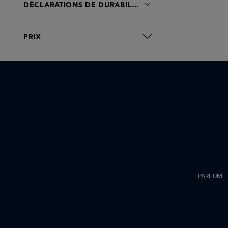
Fornasetti Profumi
DÉCLARATIONS DE DURABILITÉ
Fugazzi
Giardini di Toscana
PRIX
Hyeja
J-Scent
Juliette has a Gun
Kilian Paris
LOEWE
La Bonne Brosse
La Fervance
Layer+
Le Prunier
Leif
PARFUM
Lorenzo Villoresi
MANTLE
Maison Crivelli