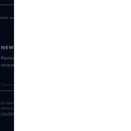
eaux supplémentaires pour les membres
NEWSLETTER
Restez informé(e) des dernières marques et produits,
recevez les conseils de nos Skins Experts.
En saisissant votre adresse e-mail, vous acceptez de recevoir la newsletter
Skins et des messages marketing personnalisés par e-mail. Consultez les
Conditions générales
et la
Politique
de confidentialité.