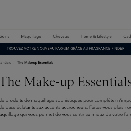
Soins
Maquillage
Cheveux
Home & Lifestyle
Cad
TROUVEZ VOTRE NOUVEAU PARFUM GRÂCE AU FRAGRANCE FINDER
entials
The Makeup Essentials
The Make-up Essential
 produits de maquillage sophistiqués pour compléter n'import
base éclatants aux accents accrocheurs. Faites-vous plaisir ou f
aquillage qui vous permet de vous sentir au mieux de votre fo