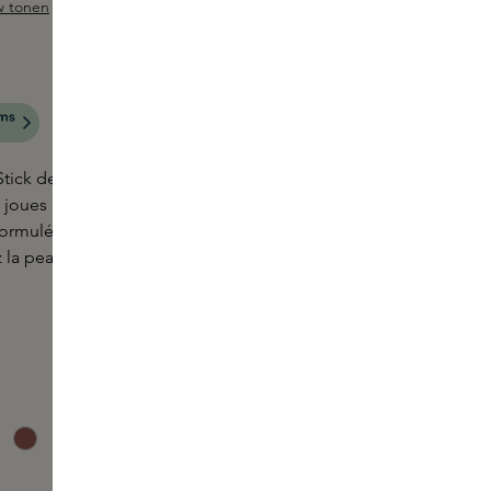
w tonen
 sur 5 étoiles
tick de Westman Atelier est une couleur
 joues et les lèvres. Sa texture crémeuse se fond
formulée avec des émollients qui équilibrent
ez la peau d'un éclat naturellement vibrant de couleur