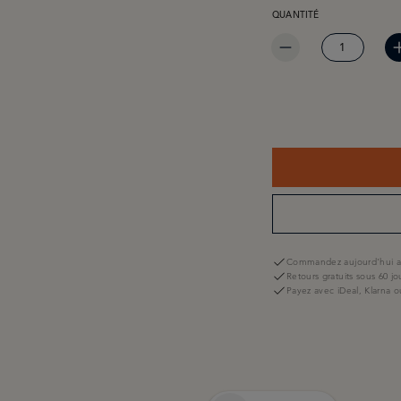
QUANTITÉ
Commandez aujourd'hui av
Retours gratuits sous 60 jo
Payez avec iDeal, Klarna o