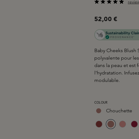
revie
Note moyenne de 4.7
52,00 €
Baby Cheeks Blush S
polyvalente pour les
dans la peau et est 
l'hydratation. Infus
modulable.
SÉLECTIONNEZ
COLOUR
Chouchette