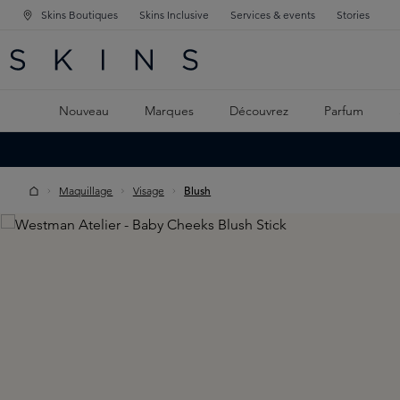
Skins Boutiques
Skins Inclusive
Services & events
Stories
GATION PRINCIPALE
HERCHE
 CONTENU PRINCIPAL
Nouveau
Marques
Découvrez
Parfum
Maquillage
Visage
Blush
Skip image gallery