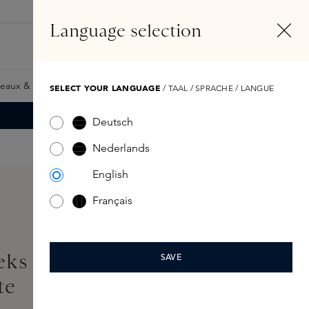
FR
Compte
Language selection
Rechercher
Fragrance Finder
eaux & Giftcards
Samples
Skins Exclusives
Skins Boxe
SELECT YOUR LANGUAGE
/ TAAL / SPRACHE / LANGUE
Deutsch
Nederlands
English
Français
ks Blush Stick
SAVE
te