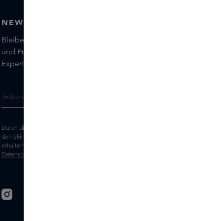
NEWSLETTER
Bleiben Sie auf dem Laufenden über die neuesten Marken
und Produkte und holen Sie sich Tipps von unseren Skins
Experts.
Durch die Eingabe Ihrer E-Mail-Adresse erklären Sie sich damit einverstanden,
den Skins-Newsletter und personalisierte Marketingnachrichten per E-Mail zu
erhalten. Sehen Sie sich unsere
Allgemeinen Geschäftsbedingungen
und
Datenschutz
erklärung an.