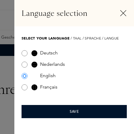
DE
Konto
Language selection
Suchen
Fragrance Finder
 Geschenkkarte
Samples
Skins Exclusives
Skins Boxen
SELECT YOUR LANGUAGE
/ TAAL / SPRACHE / LANGUE
Deutsch
Nederlands
English
Ihrem Zuhause
Français
SAVE