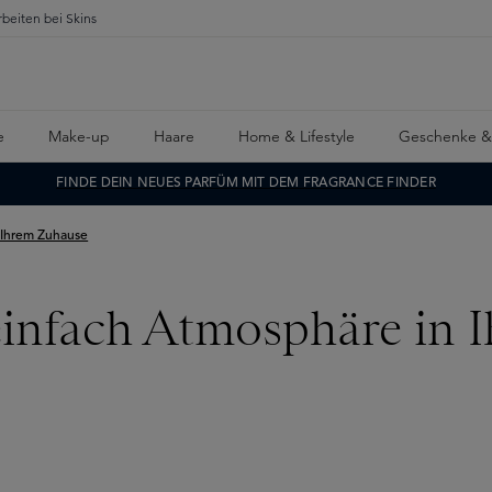
rbeiten bei Skins
e
Make-up
Haare
Home & Lifestyle
Geschenke &
FINDE DEIN NEUES PARFÜM MIT DEM FRAGRANCE FINDER
 Ihrem Zuhause
 einfach Atmosphäre in 