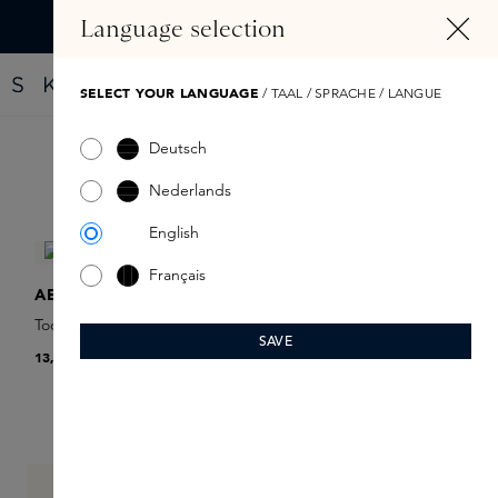
ALT SPRINGEN
Language selection
Finde dein neues Parfüm mit dem Fragrance Finder
SELECT YOUR LANGUAGE
/ TAAL / SPRACHE / LANGUE
Deutsch
Produkte filtern
Nederlands
English
Français
AESOP
AESOP
Toothpaste
Mouthwash
SAVE
13,00 €
23,00 €