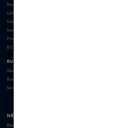
Bestellung und Bezahlung
Skins Boutiques
Lieferung und Rücksendung
Freie Stellen
Saldo der Geschenkkarte
Events
Sample Sets: Bedingungen
Short Stories
Provenance
Salon Rotterdam
B Corp™
People & Planet
BUSINESS
CONTACT
Über Skins Business
+31 020 7403222
Business Geschenke
Schreiben Sie uns eine E-
Mail
Skins distribution
Chatten Sie mit uns
Skins boutique
NEWSLETTER
Bleiben Sie auf dem Laufenden über die neuesten Marken und