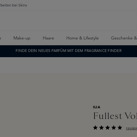
rbeiten bei Skins
e
Make-up
Haare
Home & Lifestyle
Geschenke &
FINDE DEIN NEUES PARFÜM MIT DEM FRAGRANCE FINDER
ILIA
Fullest V
revie
Durchschnittliche B