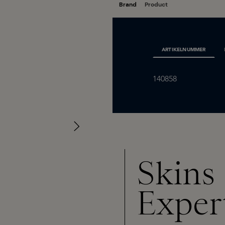
ARTIKELNUMMER
140858
Skins
Exper