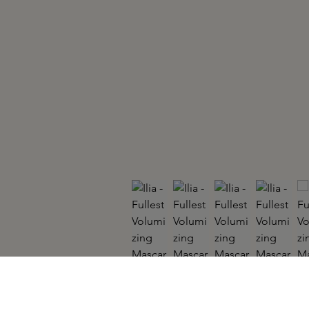
ILIA
Fullest Volumizing Mascara Black