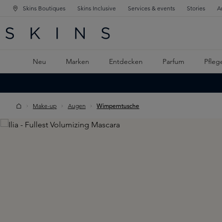
Skins Boutiques
Skins Inclusive
Services & events
Stories
A
ATION SPRINGEN
INGEN
PTINHALT SPRINGEN
Neu
Marken
Entdecken
Parfum
Pfleg
Make-up
Augen
Wimperntusche
Skip image gallery