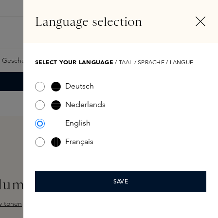
DE
Konto
Language selection
Suchen
Fragrance Finder
 Geschenkkarte
Samples
Skins Exclusives
Skins Boxen
SELECT YOUR LANGUAGE
/ TAAL / SPRACHE / LANGUE
Deutsch
Nederlands
English
Français
olumizing Mascara Black
SAVE
w tonen
ewertung von 5 von 5 Sternen