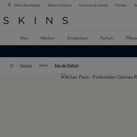
Skins Boutiques
Skins Inclusive
Services & events
Stories
A
ATION SPRINGEN
INGEN
PTINHALT SPRINGEN
Neu
Marken
Entdecken
Parfum
Pfleg
Parfum
Arten
Eau de Parfum
Skip image gallery