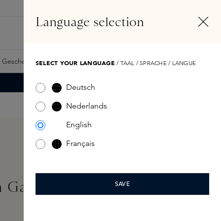
DE
Konto
Language selection
Suchen
Fragrance Finder
 Geschenkkarte
Samples
Skins Exclusives
Skins Boxen
SELECT YOUR LANGUAGE
/ TAAL / SPRACHE / LANGUE
Deutsch
Nederlands
English
Français
 Games Refill 50ml
SAVE