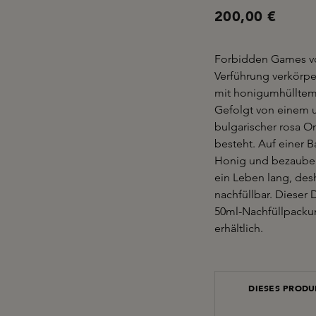
200,00 €
Forbidden Games von 
Verführung verkörpert
mit honigumhülltem P
Gefolgt von einem 
bulgarischer rosa O
besteht. Auf einer B
Honig und bezaube
ein Leben lang, desh
nachfüllbar. Dieser 
50ml-Nachfüllpackun
erhältlich.
DIESES PRODUK