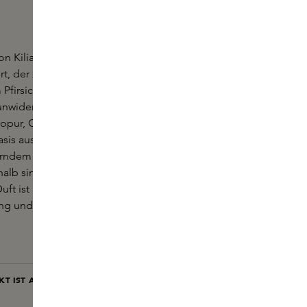
Kilian Paris ist ein Duft, der den Geist der
, der zu völliger Lässigkeit führt. Der Duft eröffnet
firsich, der mit Zimtrinde aus Laos bestreut ist.
unwiderstehlichen Blumennektar im Herzen, der aus
ropur, Geranium Bourbon und Mitternachtsjasmin
asis aus köstlicher Madagaskar-Vanille, laotischem
rndem harzigem Opoponax-Öl. Wahrer Luxus hält
alb sind alle KILIAN PARIS-Parfums leicht
Duft ist in einer nachfüllbaren 50ml-Packung, einer
g und einem Travel Set mit vier 7,5ml Travel Sprays
T IST AUSSCHLIESSLICH IN UNSEREN BOUTIQUEN E
RHÄLTLICH