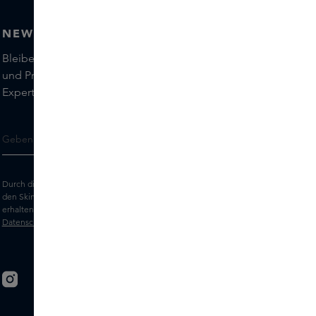
NEWSLETTER
Bleiben Sie auf dem Laufenden über die neuesten Marken
und Produkte und holen Sie sich Tipps von unseren Skins
Experts.
Durch die Eingabe Ihrer E-Mail-Adresse erklären Sie sich damit einverstanden,
den Skins-Newsletter und personalisierte Marketingnachrichten per E-Mail zu
erhalten. Sehen Sie sich unsere
Allgemeinen Geschäftsbedingungen
und
Datenschutz
erklärung an.