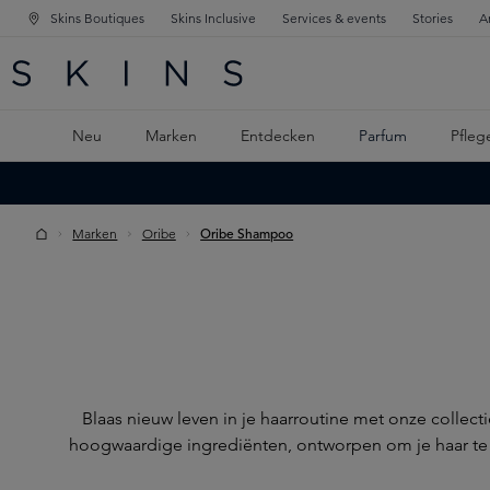
Skins Boutiques
Skins Inclusive
Services & events
Stories
A
ATION SPRINGEN
INGEN
PTINHALT SPRINGEN
Neu
Marken
Entdecken
Parfum
Pfleg
Marken
Oribe
Oribe Shampoo
Blaas nieuw leven in je haarroutine met onze coll
hoogwaardige ingrediënten, ontworpen om je haar te v