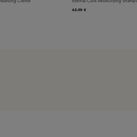
 Cleansing Creme
Eternal Curls Moisturizing Shamp
62,00 €