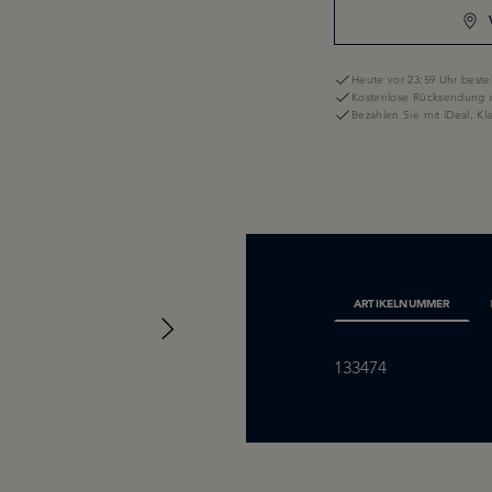
Heute vor 23:59 Uhr bestel
Kostenlose Rücksendung i
Bezahlen Sie mit iDeal, K
ARTIKELNUMMER
133474