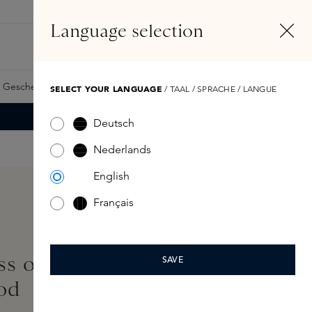
DE
Konto
Language selection
Suchen
Fragrance Finder
 Geschenkkarte
Samples
Skins Exclusives
Skins Boxen
SELECT YOUR LANGUAGE
/ TAAL / SPRACHE / LANGUE
Deutsch
Nederlands
English
Français
ass on Demand:
SAVE
od