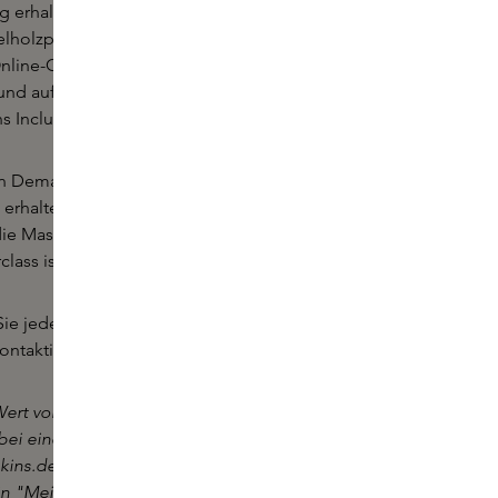
g erhalten Sie ein Set mit zehn Proben
elholzparfums und einer Mini-Duftkerze. Außerdem
nline-Gutschein im Wert von 20 €, den Sie in
nd auf skins.de einlösen können. Dieser muss über
ns Inclusive-Konto aktiviert werden.
on Demand können zu einem Zeitpunkt Ihrer Wahl
 erhalten den Link zu dieser Online Masterclass per
die Masterclass bis zu sechs Monate nach dem Kauf
lass ist nur auf Niederländisch verfügbar.
ie jederzeit unsere Skins Experts über
ontaktieren.
ert von 20 € ist ab dem Kaufdatum drei Monate
n bei einem Mindestumsatz von € 30 in unseren
kins.de eingelöst werden. Bei Online-Bestellungen
in "Mein Warenkorb" für Sie bereit. Sie können ihn