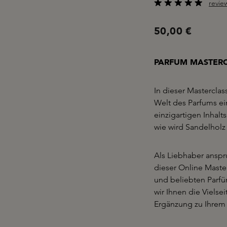
revie
Durchschnittliche B
50,00 €
PARFUM MASTERC
In dieser Mastercla
Welt des Parfums ei
einzigartigen Inhal
wie wird Sandelholz
Als Liebhaber anspru
dieser Online Master
und beliebten Parfü
wir Ihnen die Vielse
Ergänzung zu Ihrem