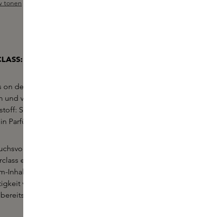
w tonen
ewertung von 4.4 von 5 Sternen
LASS: STORY OF SANDALWOOD
ss on demand tauchen unsere Skins Experts in die
n und vermitteln Ihnen mehr über einen
tsstoff: Sandelholz. Woher kommt Sandelholz? Und
 in Parfüms verwendet?
chsvoller Düfte ist diese Masterclass ein
Muss
. In
class erfahren Sie alles über den weit verbreiteten
m-Inhaltsstoff Sandelholz. In diesem Kurs werden
itigkeit von Sandelholz zeigen. Dies ist eine gute
 bereits erworbenen Wissen über Parfüms.