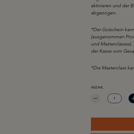
aktivieren und der
abgezogen.
*Der Gutschein kann
(ausgenommen Produ
und Masterclasses).
der Kasse vom Ges
*Die Masterclass k
PRODUKT ANZAHL: GIB 
ANZAHL