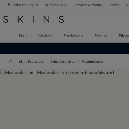
Skins Boutiques
Skins Inclusive
Services & events
Stories
A
ATION SPRINGEN
INGEN
PTINHALT SPRINGEN
Neu
Marken
Entdecken
Parfum
Pfleg
Skins Exclusives
Skins Exclusives
Masterclasses
Skip image gallery