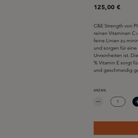
125,00 €
C&E Strength von PC
reinen Vitaminen C 
feine Linien zu min
und sorgen für eine s
Unreinheiten ist. D
% Vitamin E sorgt f
und geschmeidig ge
PRODUKT ANZAHL: GIB 
ANZAHL