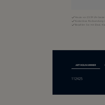
Heute vor 23:59 Uhr bestel
Kostenlose Rücksendung i
Bezahlen Sie mit iDeal, K
ARTIKELNUMMER
112425