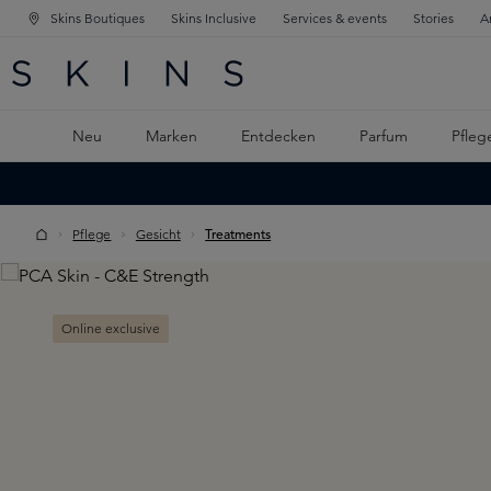
Skins Boutiques
Skins Inclusive
Services & events
Stories
A
ATION SPRINGEN
INGEN
PTINHALT SPRINGEN
Neu
Marken
Entdecken
Parfum
Pfleg
Pflege
Gesicht
Treatments
Skip image gallery
Online exclusive