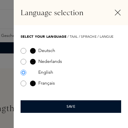
DE
Konto
Language selection
Suchen
Fragrance Finder
 Geschenkkarte
Samples
Skins Exclusives
Skins Boxen
SELECT YOUR LANGUAGE
/ TAAL / SPRACHE / LANGUE
Deutsch
Nederlands
English
Français
ngth 30ml
SAVE