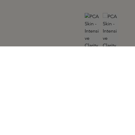
PCA SKIN
Intensive Clarity Treatment 29,5ML