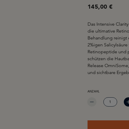
145,00 €
Das Intensive Clarit
die ultimative Reti
Behandlung reinigt 
2%igen Salicylsäure 
Retinopeptide und p
schützen die Hautba
Release OmniSome, u
und sichtbare Ergebn
PRODUKT ANZAHL: GIB 
ANZAHL