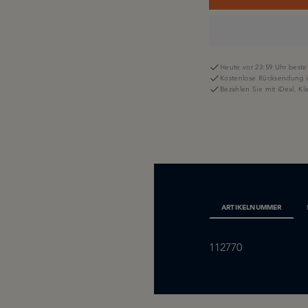
Heute vor 23:59 Uhr bestel
Kostenlose Rücksendung i
Bezahlen Sie mit iDeal, K
ARTIKELNUMMER
112770