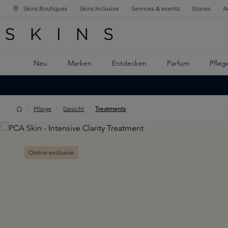
Skins Boutiques
Skins Inclusive
Services & events
Stories
A
ATION SPRINGEN
INGEN
PTINHALT SPRINGEN
Neu
Marken
Entdecken
Parfum
Pfleg
Pflege
Gesicht
Treatments
Skip image gallery
Online exclusive