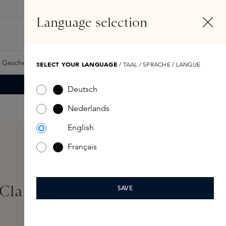
DE
Konto
Language selection
Suchen
Fragrance Finder
 Geschenkkarte
Samples
Skins Exclusives
Skins Boxen
SELECT YOUR LANGUAGE
/ TAAL / SPRACHE / LANGUE
Deutsch
Nederlands
English
Français
 Clarity Treatment 29,5ML
SAVE