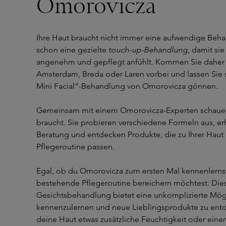
Omorovicza
Ihre Haut braucht nicht immer eine aufwendige Beh
schon eine gezielte
touch-up-Behandlung
, damit sie
angenehm und gepflegt anfühlt. Kommen Sie daher 
Amsterdam, Breda oder Laren vorbei und lassen Sie si
Mini Facial“-Behandlung von Omorovicza gönnen.
Gemeinsam mit einem Omorovicza-Experten schauen 
braucht. Sie probieren verschiedene Formeln aus, er
Beratung und entdecken Produkte, die zu Ihrer Haut 
Pflegeroutine passen.
Egal, ob du Omorovicza zum ersten Mal kennenlerns
bestehende Pflegeroutine bereichern möchtest: Dies
Gesichtsbehandlung bietet eine unkomplizierte Mögl
kennenzulernen und neue Lieblingsprodukte zu entd
deine Haut etwas zusätzliche Feuchtigkeit oder eine