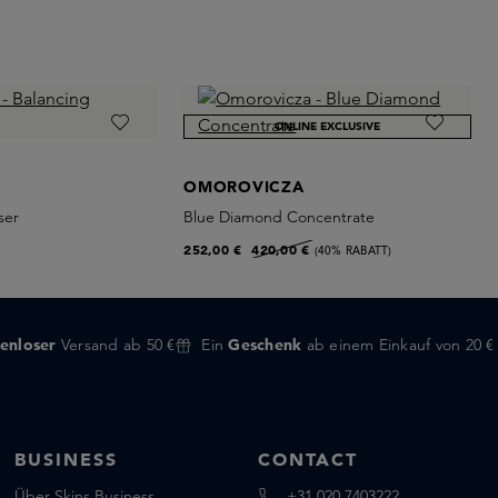
ONLINE EXCLUSIVE
OMOROVICZA
ser
Blue Diamond Concentrate
252,00 €
420,00 €
(40% RABATT)
enloser
Versand ab 50 €
Ein
Geschenk
ab einem Einkauf von 20 €
BUSINESS
CONTACT
Über Skins Business
+31 020 7403222