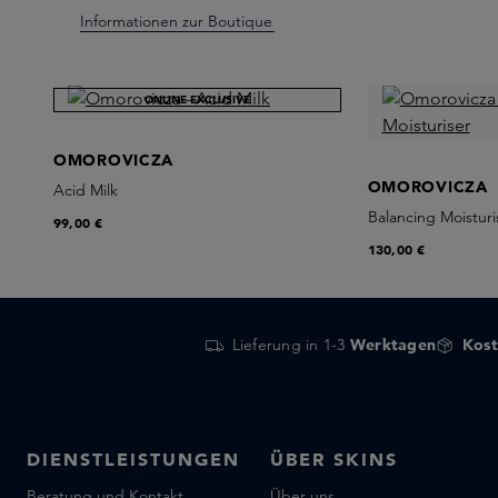
Informationen zur Boutique
NEU
ONLINE EXCLUSIVE
OMOROVICZA
OMOROVICZA
Acid Milk
Balancing Moisturi
99,00 €
130,00 €
Lieferung in 1-3
Werktagen
Kost
DIENSTLEISTUNGEN
ÜBER SKINS
Beratung und Kontakt
Über uns