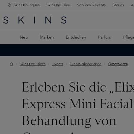
Skins Boutiques
Skins Inclusive
Services & events
Stories
A
ATION SPRINGEN
INGEN
PTINHALT SPRINGEN
Neu
Marken
Entdecken
Parfum
Pfleg
Skins Exclusives
Events
Events Niederlande
Omorovicza
Erleben Sie die „Elix
Express Mini Facial
Behandlung von