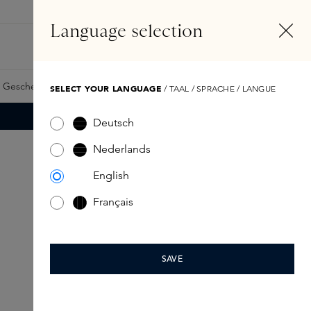
DE
Konto
Language selection
Suchen
Fragrance Finder
 Geschenkkarte
Samples
Skins Exclusives
Skins Boxen
SELECT YOUR LANGUAGE
/ TAAL / SPRACHE / LANGUE
Deutsch
Nederlands
English
Français
SAVE