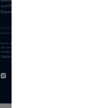
Bleiben Sie auf dem Laufenden über die neuesten Marken
und Produkte und holen Sie sich Tipps von unseren Skins
Experts.
Durch die Eingabe Ihrer E-Mail-Adresse erklären Sie sich damit einverstanden,
den Skins-Newsletter und personalisierte Marketingnachrichten per E-Mail zu
erhalten. Sehen Sie sich unsere
Allgemeinen Geschäftsbedingungen
und
Datenschutz
erklärung an.