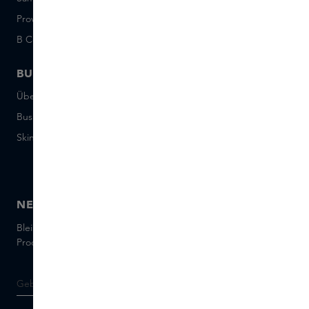
Provenance
Salon Rotterdam
B Corp™
People & Planet
BUSINESS
CONTACT
Über Skins Business
+31 020 7403222
Business Geschenke
Schreiben Sie uns eine E-
Mail
Skins distribution
Chatten Sie mit uns
Skins boutique
NEWSLETTER
Bleiben Sie auf dem Laufenden über die neuesten Marken und
Produkte und holen Sie sich Tipps von unseren Skins Experts.