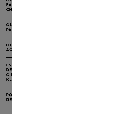
FASHIONCHEQUE ET/OU MON VVV
CHÈQUE-CADEAU?
QUELLES SONT LES OPTIONS DE
PAIEMENT DISPONIBLES ?
QUELLES SONT LES CARTES-CADEAUX
ACCEPTÉES CHEZ SKINS ?
EST-CE QUE JE PEUX PAYER UNE PARTIE
DE MA COMMANDE AVEC LA SKINS
GIFTCARD ET LE RESTE PLUS TARD, PAR
KLARNA ?
POURQUOI MON PAIEMENT PAR CARTE
DE CRÉDIT A-T-IL ÉTÉ REFUSÉ ?