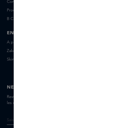
Conditions Sample Set
Short Stories
Provenance
Salon Rotterdam
B Corp™
People & Planet
ENTREPRISE
CONTACT
A propos de Skins Business
+31 020 7403222
Zakelijke geschenken
Envoyez-nous un e-mail
Skins Distribution
Discutez avec nous en
direct
Skins boutique
NEWSLETTER
Restez informé(e) des dernières marques et produits, recevez
les conseils de nos Skins Experts.