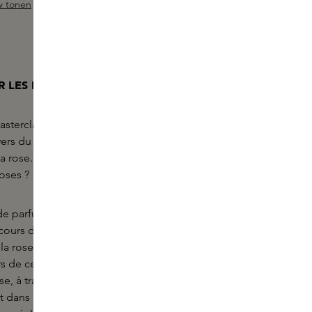
w tonen
 sur 5 étoiles
 LES PARFUMS : STORY OF ROSES
asterclass à la demande, nos Skins Experts
vers du parfum et vous en apprennent plus sur un
a rose. D'où vient la rose ? Et quels sont les
roses ?
de parfums sophistiqués, cette Masterclass est
ours de cette Masterclass en ligne, vous
 la rose, un ingrédient de parfum largement utilisé
rs de cette session, nous vous montrerons la
se, à travers des créations dans lesquelles la rose
et dans lesquelles le parfum de la rose est plus