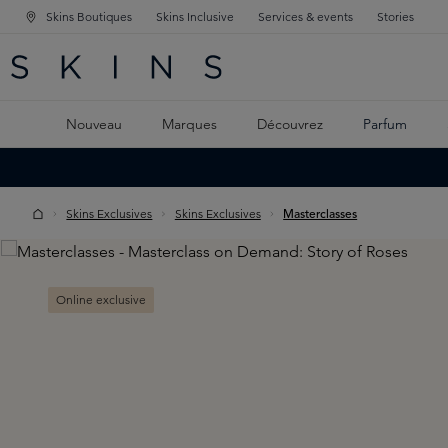
Skins Boutiques
Skins Inclusive
Services & events
Stories
GATION PRINCIPALE
HERCHE
 CONTENU PRINCIPAL
Nouveau
Marques
Découvrez
Parfum
Skins Exclusives
Skins Exclusives
Masterclasses
Skip image gallery
Online exclusive