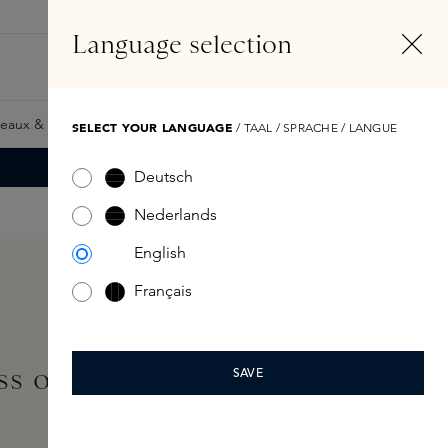
FR
Compte
Language selection
Rechercher
Fragrance Finder
eaux & Giftcards
Samples
Skins Exclusives
Skins Boxe
SELECT YOUR LANGUAGE
/ TAAL / SPRACHE / LANGUE
Deutsch
Nederlands
English
Français
ss on Demand: Story of
SAVE