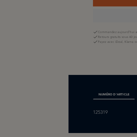
Commandez aujourd'hui av
Retours gratuits sous 60 jo
Payez avec iDeal, Klarna o
NUMÉRO D’ARTICLE
125319