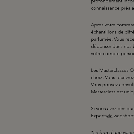
profondément incorp
connaissance préala
Après votre command
échantillons de diff
parfumée. Vous rece
dépenser dans nos bou
votre compte person
Les Masterclasses 
choix. Vous recevrez 
Vous pouvez consulte
Masterclass est uni
Si vous avez des qu
Experts
via
webshop@
*Le bon d'une valeur