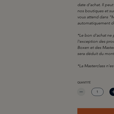
date d'achat. Il peu
nos boutiques et su
vous attend dans "Mo
automatiquement dé
*Le bon d'achat ne 
l'exception des pro
Boxen et des Masterc
sera déduit du monta
*La Masterclass n'e
QUANTITÉ DE PRODUIT 
QUANTITÉ