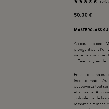
revie
Note moyenne de 4.7
50,00 €
MASTERCLASS SUR
Au cours de cette M
plongent dans l'uni
ingrédient unique : l
différents types de 
En tant qu'amateur 
incontournable. Au c
découvrirez tout sur
et apprécié. Au cou
polyvalence de la ro
ressort clairement, 