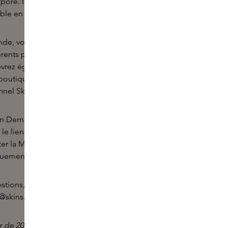
oré. Il s'agit d'un complément agréable à toute
ble en matière de parfum.
e, vous recevrez un coffret contenant 10
érents parfums à la rose et une mini-bougie
vrez également un bon d'achat en ligne de 20 € à
tiques et sur Skins.fr. Celui-ci doit être activé via
nel Skins Inclusive.
On Demand peuvent être suivies au moment de votre
le lien vers cette Masterclass en ligne par e-mail.
r la Masterclass jusqu'à six mois après l'achat. La
quement disponible en néerlandais.
estions, vous pouvez toujours contacter nos Skins
skins.nl.
 de 20 euros est valable trois mois à compter de la