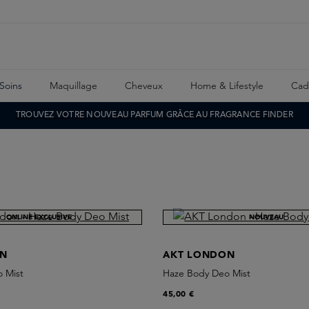
Soins
Maquillage
Cheveux
Home & Lifestyle
Cad
TROUVEZ VOTRE NOUVEAU PARFUM GRÂCE AU FRAGRANCE FINDER
NOUVEAU
ONLINE EXCLUSIVE
NOUVEAU
ON
AKT LONDON
 Mist
Haze Body Deo Mist
45,00 €