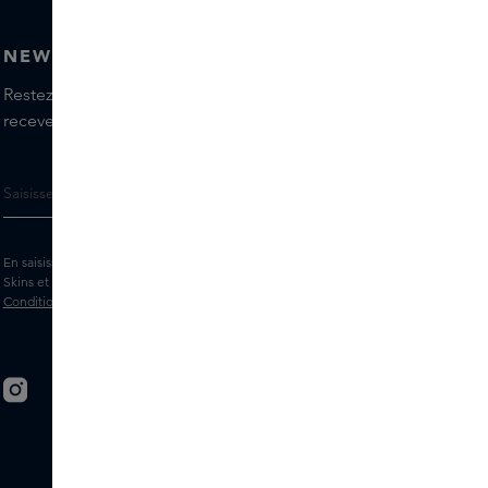
NEWSLETTER
Restez informé(e) des dernières marques et produits,
recevez les conseils de nos Skins Experts.
En saisissant votre adresse e-mail, vous acceptez de recevoir la newsletter
Skins et des messages marketing personnalisés par e-mail. Consultez les
Conditions générales
et la
Politique
de confidentialité.