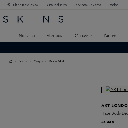
Skins Boutiques
Skins Inclusive
Services & events
Stories
GATION PRINCIPALE
HERCHE
 CONTENU PRINCIPAL
Nouveau
Marques
Découvrez
Parfum
Soins
Corps
Body Mist
AKT LOND
Haze Body Deo
45,00 €