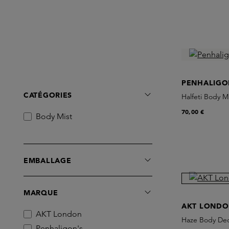
PENHALIGO
CATÉGORIES
Halfeti Body M
70,00 €
Body Mist
EMBALLAGE
MARQUE
AKT LOND
AKT London
Haze Body Deo
Penhaligon's