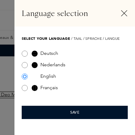
FR
Compte
Language selection
Rechercher
Fragrance Finder
eaux & Giftcards
Samples
Skins Exclusives
Skins Boxe
SELECT YOUR LANGUAGE
/ TAAL / SPRACHE / LANGUE
Deutsch
Nederlands
English
Français
NOUVEAU
AKT LONDON
SAVE
Haze Body Deo Mist
45,00 €