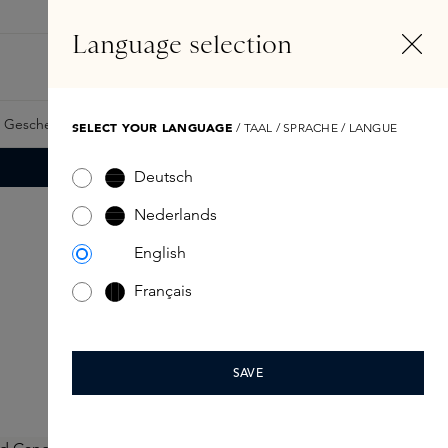
DE
Konto
Language selection
Suchen
Fragrance Finder
 Geschenkkarte
Samples
Skins Exclusives
Skins Boxen
SELECT YOUR LANGUAGE
/ TAAL / SPRACHE / LANGUE
Deutsch
Nederlands
English
Français
SAVE