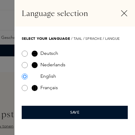
DE
Konto
Language selection
Suchen
Fragrance Finder
 Geschenkkarte
Samples
Skins Exclusives
Skins Boxen
SELECT YOUR LANGUAGE
/ TAAL / SPRACHE / LANGUE
Deutsch
Nederlands
English
Français
Lipstick Exposed 800
SAVE
w tonen
ewertung von 4.5 von 5 Sternen