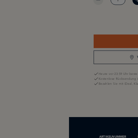
Heute vor 23:59 Uhr bestel
Kostenlose Rücksendung i
Bezahlen Sie mit iDeal, K
ARTIKELNUMMER