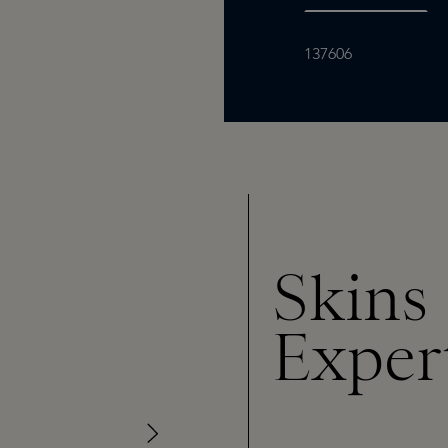
137606
Skins
Exper