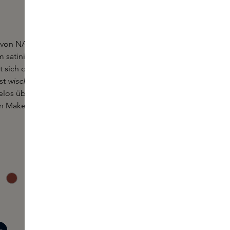
k von NARS ist ein reichhaltig pigmentierter
m satinierten
Finish
. Trotz der intensiven
 sich dieser Lippenstift leicht und angenehm auf
st
wischfest
. Mit einer Kollektion von leuchtenden
los über die Lippen gleiten, setzen Sie ein
n Make-up-Look auf die nächste Stufe hebt.