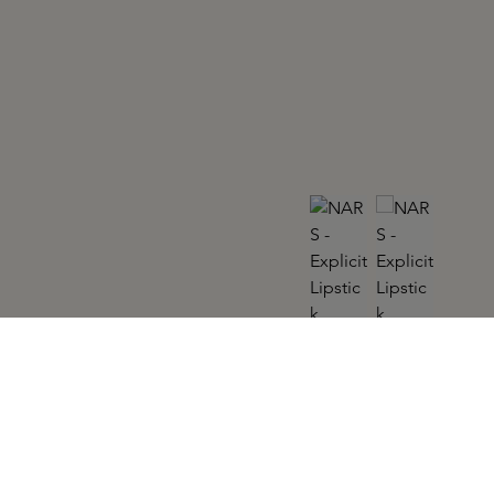
NARS
Explicit Lipstick Exposed 800