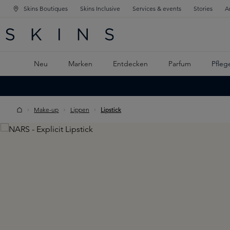
Skins Boutiques
Skins Inclusive
Services & events
Stories
A
ATION SPRINGEN
INGEN
PTINHALT SPRINGEN
Neu
Marken
Entdecken
Parfum
Pfleg
Make-up
Lippen
Lipstick
Skip image gallery