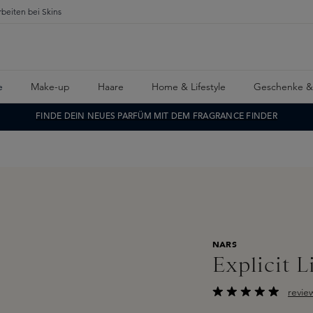
rbeiten bei Skins
e
Make-up
Haare
Home & Lifestyle
Geschenke &
FINDE DEIN NEUES PARFÜM MIT DEM FRAGRANCE FINDER
NARS
Explicit 
revie
Durchschnittliche B