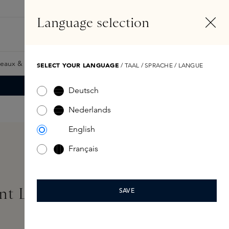
FR
Compte
Language selection
Rechercher
Fragrance Finder
eaux & Giftcards
Samples
Skins Exclusives
Skins Boxe
SELECT YOUR LANGUAGE
/ TAAL / SPRACHE / LANGUE
Deutsch
Nederlands
English
Français
nt Loose Setting Powder
SAVE