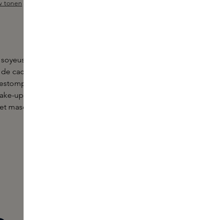
w tonen
 sur 5 étoiles
, soyeuse et satinée
Laura Mercier Translucent
 de cachemire ultrafin et un ingrédient unique qui
t estompe les rides et les imperfections. La formule
ake-up tout au long de la journée et garantit un
ffet masque ni poudrage.