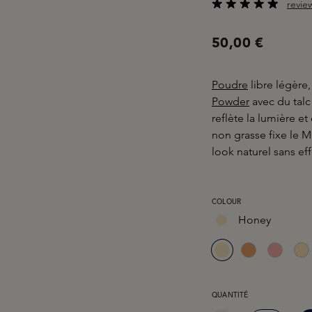
revie
Note moyenne de 4.8
50,00 €
Poudre
libre légère
Powder
avec du talc
reflète la lumière e
non grasse fixe le M
look naturel sans e
SÉLECTIONNEZ
COLOUR
Honey
QUANTITÉ