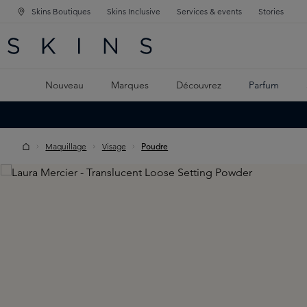
Skins Boutiques
Skins Inclusive
Services & events
Stories
GATION PRINCIPALE
HERCHE
 CONTENU PRINCIPAL
Nouveau
Marques
Découvrez
Parfum
Maquillage
Visage
Poudre
Skip image gallery