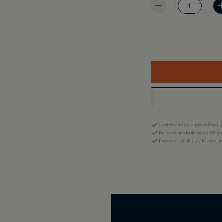
Commandez aujourd'hui av
Retours gratuits sous 60 jo
Payez avec iDeal, Klarna o