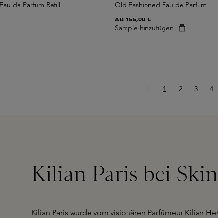
Eau de Parfum Refill
Old Fashioned Eau de Parfum
AB
155,00 €
Sample hinzufügen
Seite
Seite
Seite
Se
1
2
3
4
Kilian Paris bei Ski
Kilian Paris wurde vom visionären Parfümeur Kilian H