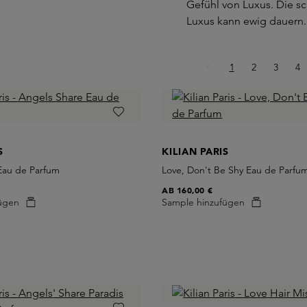
Gefühl von Luxus. Die s
Luxus kann ewig dauern.
Seite
Seite
Seite
Se
1
2
3
4
S
KILIAN PARIS
Eau de Parfum
Love, Don't Be Shy Eau de Parfu
AB
160,00 €
ügen
Sample hinzufügen