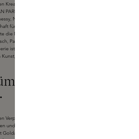
en Kreationen, die Grenzen
N PARIS einen einzigartigen Platz in
ennessy, Nachkomme der berühmten
haft für Kunst und Parfümerie. Er war
e die Marke KILIAN PARIS als
h, Parfüm als Kunstform zu
ie ist einzigartig, denn er
n Kunst, so dass jedes Parfüm eine
füm KILIAN
.
ösen Verpackungen. Jedes Parfüm wird
en und versiegelten Schachtel
it Goldakzenten und raffinierten