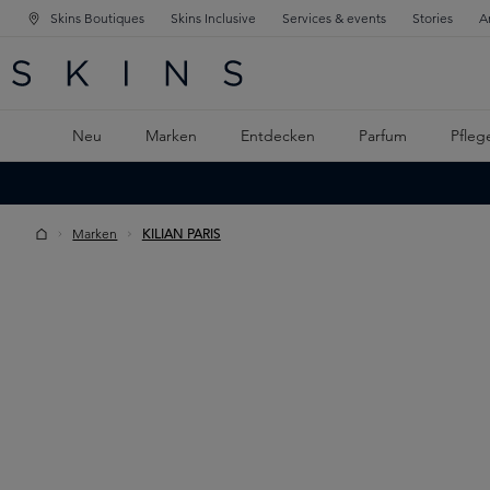
Skins Boutiques
Skins Inclusive
Services & events
Stories
A
ATION SPRINGEN
INGEN
PTINHALT SPRINGEN
Neu
Marken
Entdecken
Parfum
Pfleg
Marken
KILIAN PARIS