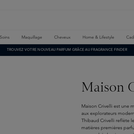
Soins
Maquillage
Cheveux
Home & Lifestyle
Cad
TROUVEZ VOTRE NOUVEAU PARFUM GRÂCE AU FRAGRANCE FINDER
Maison C
Maison Crivelli est une 
aux explorateurs modern
Thibaud Crivelli reflète 
matières premières parfu