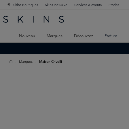
Skins Boutiques
Skins Inclusive
Services & events
Stories
GATION PRINCIPALE
HERCHE
 CONTENU PRINCIPAL
Nouveau
Marques
Découvrez
Parfum
Marques
Maison Crivelli