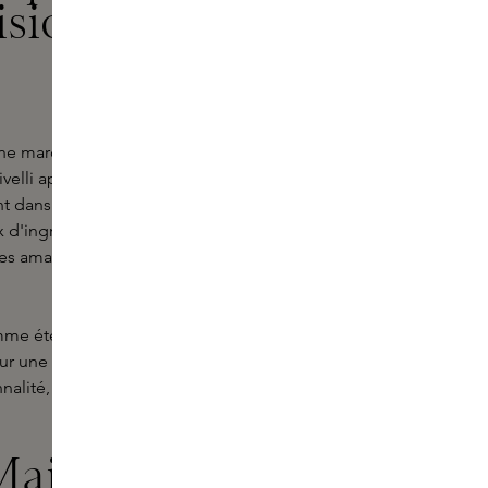
ision
 une marque connue pour son
velli apporte une collection de
 dans un voyage olfactif plein de
d'ingrédients de haute qualité et
ve les amateurs de parfums du monde
gamme étendue de parfums Maison
our une occasion spéciale ou une
nalité, Maison Crivelli a quelque
Maison