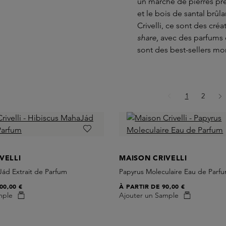
un marché de pierres préc
et le bois de santal brû
Crivelli, ce sont des cré
share,
avec des parfums 
sont des best-sellers mo
Page
Page
1
2
VELLI
MAISON CRIVELLI
Jád Extrait de Parfum
Papyrus Moleculaire Eau de Parf
00,00 €
À PARTIR DE
90,00 €
mple
Ajouter un Sample