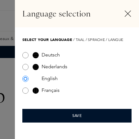
FR
Compte
Language selection
Rechercher
Fragrance Finder
eaux & Giftcards
Samples
Skins Exclusives
Skins Boxe
SELECT YOUR LANGUAGE
/ TAAL / SPRACHE / LANGUE
Deutsch
Nederlands
English
p
Français
SAVE