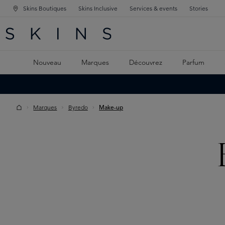
Skins Boutiques
Skins Inclusive
Services & events
Stories
GATION PRINCIPALE
HERCHE
 CONTENU PRINCIPAL
Nouveau
Marques
Découvrez
Parfum
Marques
Byredo
Make-up