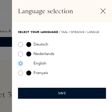
FR
Compte
Language selection
Rechercher
Fragrance Finder
eaux & Giftcards
Samples
Skins Exclusives
Skins Boxe
SELECT YOUR LANGUAGE
/ TAAL / SPRACHE / LANGUE
Deutsch
Nederlands
English
Français
et 3x6ml 18ml
SAVE