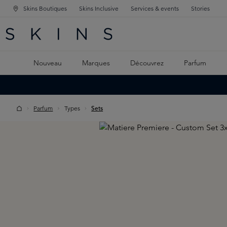
Skins Boutiques
Skins Inclusive
Services & events
Stories
GATION PRINCIPALE
HERCHE
 CONTENU PRINCIPAL
Nouveau
Marques
Découvrez
Parfum
Parfum
Types
Sets
Skip image gallery