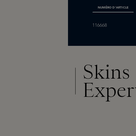
NUMÉRO D’ARTICLE
116668
Skins
Exper