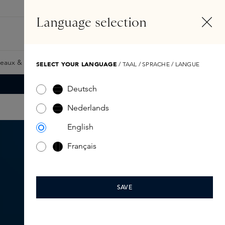
FR
Compte
Language selection
Rechercher
Fragrance Finder
eaux & Giftcards
Samples
Skins Exclusives
Skins Boxe
SELECT YOUR LANGUAGE
/ TAAL / SPRACHE / LANGUE
Deutsch
Nederlands
English
Français
SAVE