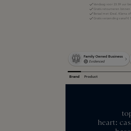
Vandaag voor 23.59 uur be
Gratis retourneren binnen
Betaal met iDeal, Klarna o
Gratis verzending vanaf € 
to
heart: ca