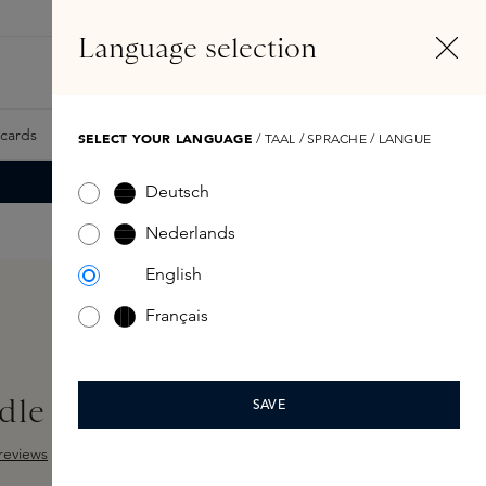
NL
Account
Language selection
Zoeken
Fragrance Finder
tcards
Samples
Skins Exclusives
Skins Boxen
SELECT YOUR LANGUAGE
/ TAAL / SPRACHE / LANGUE
Deutsch
Nederlands
English
Français
le 340gr
SAVE
reviews
ng van 5 van 5 sterren