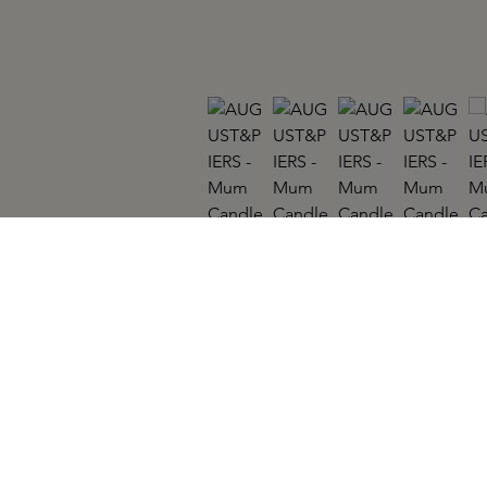
AUGUST&PIERS
Mum Candle 340gr