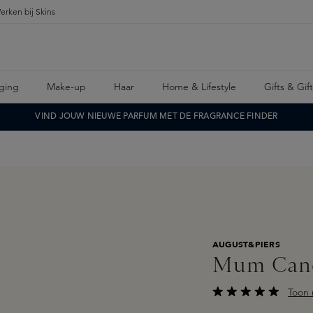
erken bij Skins
ging
Make-up
Haar
Home & Lifestyle
Gifts & Gif
VIND JOUW NIEUWE PARFUM MET DE FRAGRANCE FINDER
AUGUST&PIERS
Mum Cand
Toon 
Gemiddelde waarderi