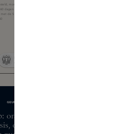
steld, morgen in huis
 60 dagen
f met de Skins Giftcard
50
GEURNOTEN
p: orange, fig
ssis, orange blossom