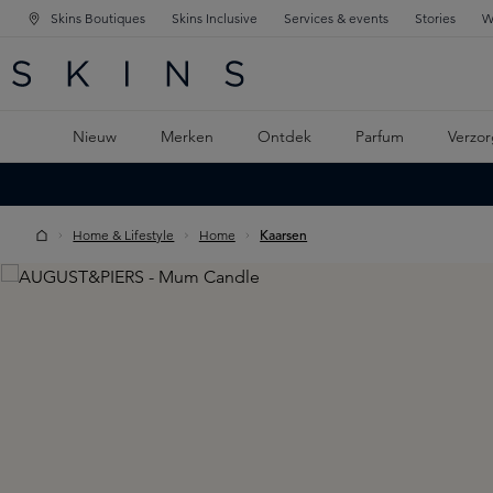
Skins Boutiques
Skins Inclusive
Services & events
Stories
W
KEN
FD NAVIGATIE
 DE HOOFDINHOUD
Nieuw
Merken
Ontdek
Parfum
Verzor
Home & Lifestyle
Home
Kaarsen
Skip image gallery