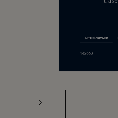
base
ARTIKELNUMMER
142660