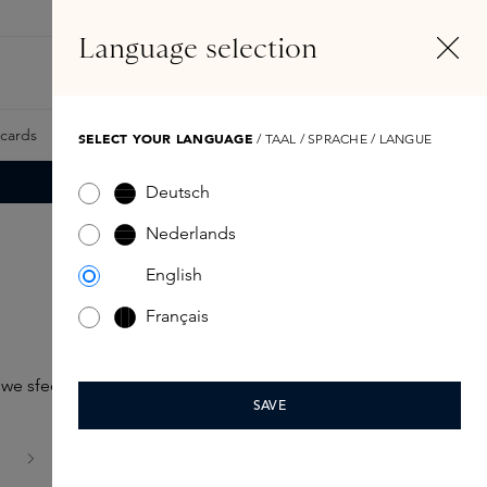
NL
Account
Language selection
Zoeken
Fragrance Finder
tcards
Samples
Skins Exclusives
Skins Boxen
SELECT YOUR LANGUAGE
/ TAAL / SPRACHE / LANGUE
Deutsch
Nederlands
English
Français
 sfeer in huis creëert.
SAVE
agina
is