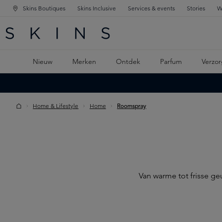
Skins Boutiques
Skins Inclusive
Services & events
Stories
W
KEN
FD NAVIGATIE
 DE HOOFDINHOUD
Nieuw
Merken
Ontdek
Parfum
Verzor
Home & Lifestyle
Home
Roomspray
Van warme tot frisse g