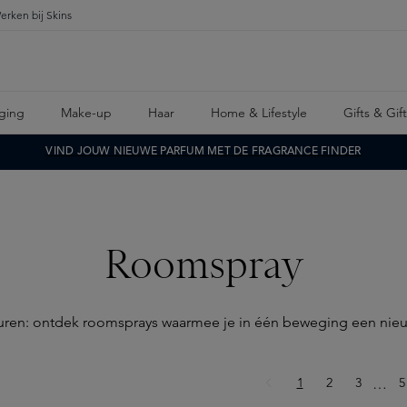
erken bij Skins
ging
Make-up
Haar
Home & Lifestyle
Gifts & Gif
VIND JOUW NIEUWE PARFUM MET DE FRAGRANCE FINDER
Roomspray
euren: ontdek roomsprays waarmee je in één beweging een nieuwe
Pagina
Pagina
Pagina
P
1
2
3
Ellips
5
…