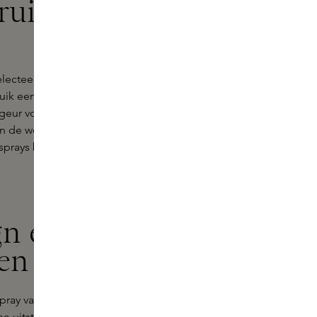
ruimte bij
electeerde geuren die passen bij
k een frisse citrusgeur in de
geur voor een ontspannen sfeer in
in de woonkamer voor extra
prays bovendien tot een stijlvol
gn en
ren
spray van
Marie-Stella-Maris
. Dit
e uitstraling en uitgesproken