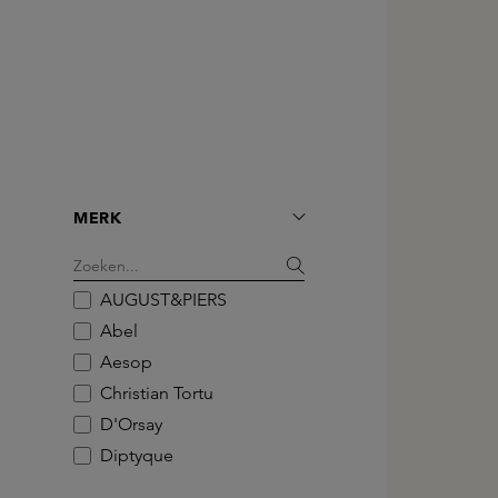
MERK
AUGUST&PIERS
Abel
Aesop
Christian Tortu
D'Orsay
Diptyque
Dr. Vranjes Firenze