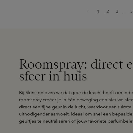
Pagina
Pagina
Pagina
P
1
2
3
Ellips
5
…
Roomspray: direct e
sfeer in huis
Bij Skins geloven we dat geur de kracht heeft om iede
roomspray creëer je in één beweging een nieuwe sfeer
direct een fijne geur in de lucht, waardoor een ruimte
uitnodigender aanvoelt. Ideaal om snel een bepaald
geurtjes te neutraliseren of jouw favoriete parfumbelev