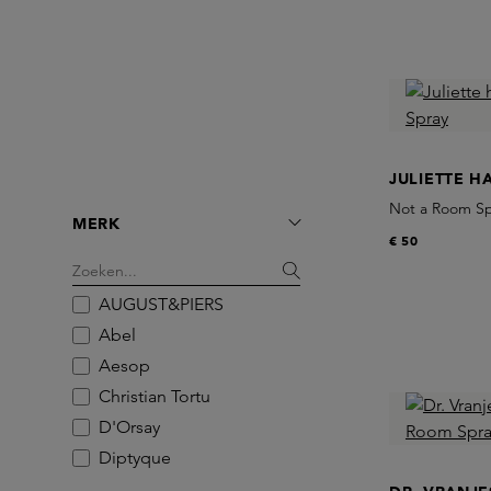
JULIETTE H
Not a Room Sp
MERK
€ 50
AUGUST&PIERS
Abel
Aesop
Christian Tortu
D'Orsay
Diptyque
Dr. Vranjes Firenze