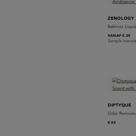
ZENOLOGY
Bakhoor Liqui
VANAF
€ 25
Sample toevo
DIPTYQUE
Odor Removing 
€ 62