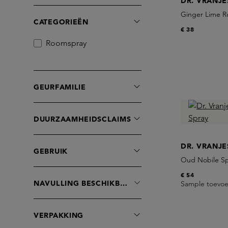
DR. VRANJE
Fornasetti Profumi
Ginger Lime R
CATEGORIEËN
Ghawali
€ 38
Juliette has a Gun
Roomspray
L'Objet
Lorenzo Villoresi
MALIN+GOETZ
GEURFAMILIE
Marie-Stella-Maris
Nishane
DUURZAAMHEIDSCLAIMS
RAAW Alchemy
Trudon
DR. VRANJE
GEBRUIK
Zenology
Oud Nobile Sp
€ 54
NAVULLING BESCHIKBAAR
Sample toevo
VERPAKKING