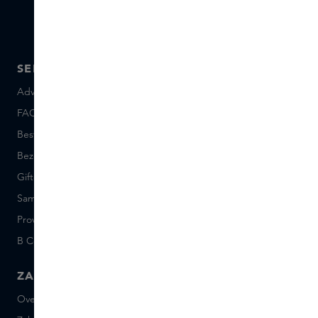
SERVICE
OVER SKINS
Advies en contact
Over ons
FAQ
Skins Inclusive
Bestellen en betalen
Skins Boutiques
Bezorgen en retourneren
Vacatures
Giftcard saldo
Events
Sample set voorwaarden
Short Stories
Provenance
Salon Rotterdam
B Corp™
People & Planet
ZAKELIJK
CONTACT
Over Skins Business
+31 020 7403222