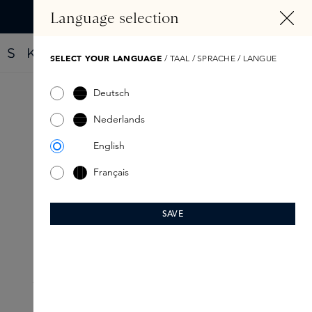
HOOFDINHOUD
Language selection
Vind jouw nieuwe parfum met de Fragrance Finder
SELECT YOUR LANGUAGE
/ TAAL / SPRACHE / LANGUE
Deutsch
Nederlands
English
Français
SAVE
SKINCARE ROUTINE
Voor de ervaren huid