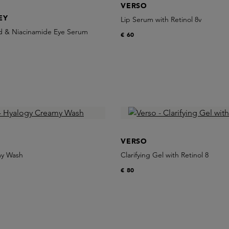
VERSO
EY
Lip Serum with Retinol 8v
id & Niacinamide Eye Serum
€ 60
VERSO
my Wash
Clarifying Gel with Retinol 8
€ 80