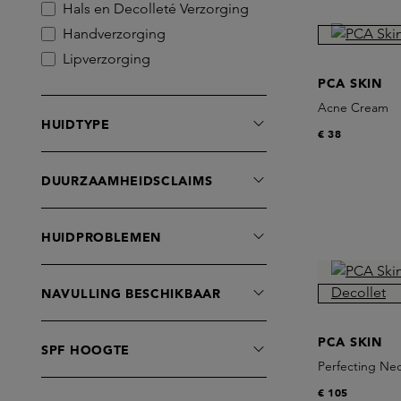
Kat Burki
Hals en Decolleté Verzorging
MALIN+GOETZ
Handverzorging
MANTLE
Lipverzorging
Melyon
Make-Up Removers
PCA SKIN
Monday Muse Skin
Acne Cream
Maskers
HUIDTYPE
Noble Panacea
Moisturisers
€ 38
Omorovicza
Oogverzorging
PCA Skin
DUURZAAMHEIDSCLAIMS
Serums
Prescription
Sets
Revive
Supplements
HUIDPROBLEMEN
Royal Fern
Toners
Sunday Riley
Treatments
NAVULLING BESCHIKBAAR
The Grey Skincare
VENN
PCA SKIN
SPF HOOGTE
Verso
Perfecting Nec
Zelens
€ 105