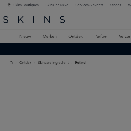
Skins Boutiques
Skins Inclusive
Services & events
Stories
W
KEN
FD NAVIGATIE
 DE HOOFDINHOUD
Nieuw
Merken
Ontdek
Parfum
Verzor
Ontdek
Skincare ingredient
Retinol