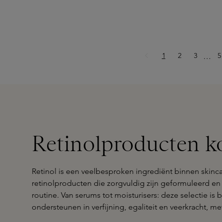
Pagina
Pagina
Pagina
P
1
2
3
Ellips
5
…
Retinolproducten ko
Retinol is een veelbesproken ingrediënt binnen skinca
retinolproducten die zorgvuldig zijn geformuleerd e
routine. Van serums tot moisturisers: deze selectie is
ondersteunen in verfijning, egaliteit en veerkracht, 