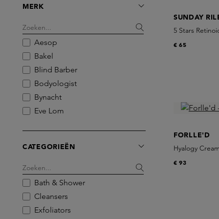
MERK
SUNDAY RIL
5 Stars Retino
Aesop
€ 65
Bakel
Blind Barber
Bodyologist
Bynacht
Eve Lom
Forlle'd
FORLLE'D
GEZEITEN
CATEGORIEËN
Hyalogy Crea
Grown Alchemist
€ 93
HONEY
Hyeja
Bath & Shower
IOAN
Cleansers
Irene Forte
Exfoliators