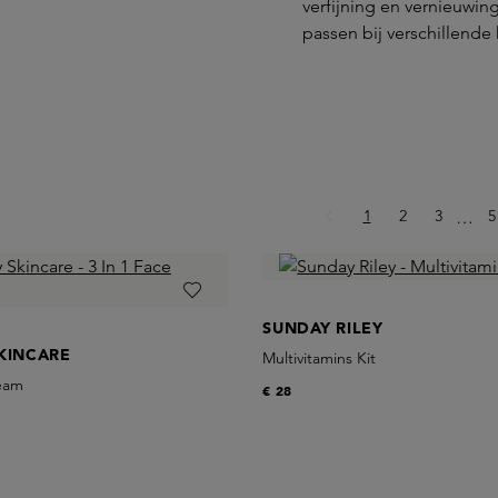
verfijning en vernieuwin
passen bij verschillende
Pagina
Pagina
Pagina
P
1
2
3
Ellips
5
…
SUNDAY RILEY
KINCARE
Multivitamins Kit
ream
€ 28