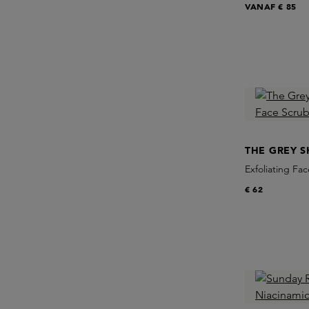
VANAF
€ 85
THE GREY S
Exfoliating Fa
€ 62