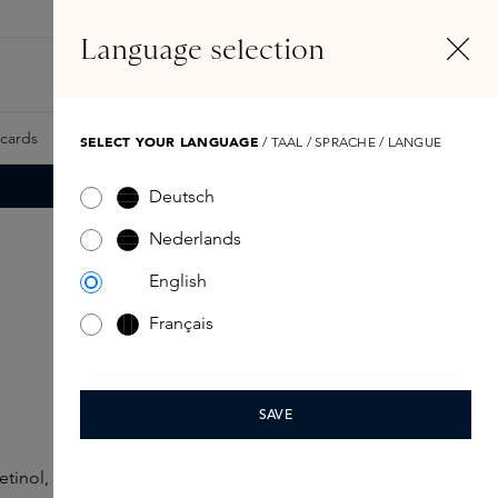
NL
Account
Language selection
Zoeken
Fragrance Finder
tcards
Samples
Skins Exclusives
Skins Boxen
SELECT YOUR LANGUAGE
/ TAAL / SPRACHE / LANGUE
Deutsch
Nederlands
English
Français
SAVE
tinol, een ingrediënt dat de huid ondersteunt bij