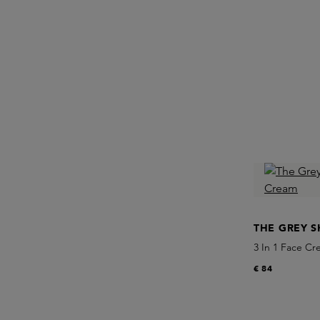
THE GREY S
3 In 1 Face C
€ 84