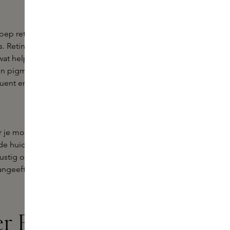
roep retinoïden. Het staat bekend
 Retinol stimuleert de celdeling en
at helpt bij het verfijnen van de
en pigmentvlekken. Het resultaat is
quent en zorgvuldig gebruik.
 je moisturiser. Het is een actieve
gde huid, zodat de formule optimaal
rustig op te bouwen: begin met
aangeeft. Overdag combineer je
r Facial