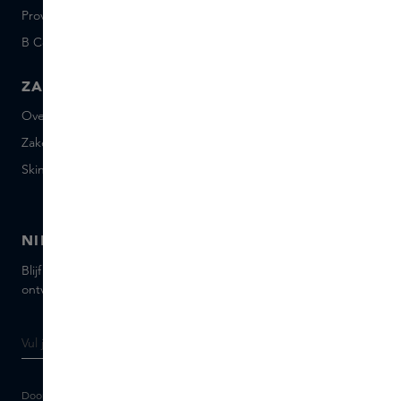
Provenance
Salon Rotterdam
B Corp™
People & Planet
ZAKELIJK
CONTACT
Over Skins Business
+31 020 7403222
Zakelijke geschenken
Mail ons
Skins distributie
Chat met ons
Skins boutique
NIEUWSBRIEF
Blijf op de hoogte van de nieuwste merken en producten,
ontvang tips van onze Skins Experts.
Door je e-mailadres in te vullen geef je toestemming om de Skins