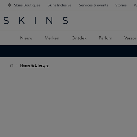
Skins Boutiques
Skins Inclusive
Services & events
Stories
W
KEN
FD NAVIGATIE
 DE HOOFDINHOUD
Nieuw
Merken
Ontdek
Parfum
Verzor
Home & Lifestyle