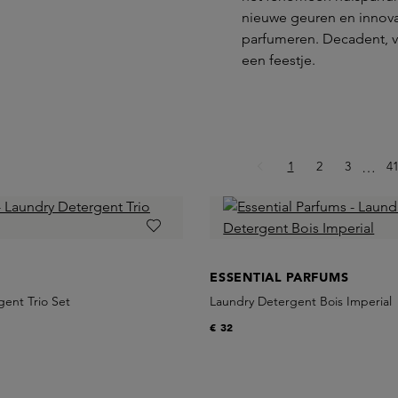
nieuwe geuren en innova
parfumeren. Decadent, ve
een feestje.
Pagina
Pagina
Pagina
Pa
1
2
3
Ellips
4
…
ESSENTIAL PARFUMS
ent Trio Set
Laundry Detergent Bois Imperial
€ 32