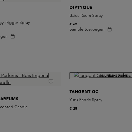
DIPTYQUE
Baies Room Spray
gy Trigger Spray
€ 62
Sample toevoegen
egen
ONLINE EXCLUSIVE
TANGENT GC
PARFUMS
Yuzu Fabric Spray
 Scented Candle
€ 25