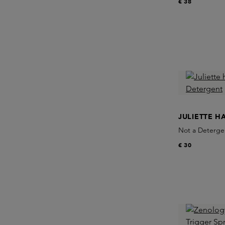
€ 38
JULIETTE H
Not a Deterge
€ 30