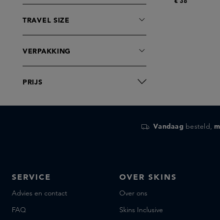
€ 38
Frassai
Frederic Malle
TRAVEL SIZE
Fugazzi
Ghawali
VERPAKKING
Huygens
INITIO Parfums Prives
PRIJS
Juliette has a Gun
L'Artisan Parfumeur
L'Objet
Vandaag
besteld,
m
L:a Bruket
La petite Madeleine
Le Labo fragrances
Leif
SERVICE
OVER SKINS
Liberty LBTY
Advies en contact
Over ons
Lorenzo Villoresi
FAQ
Skins Inclusive
L’atelier Parfum