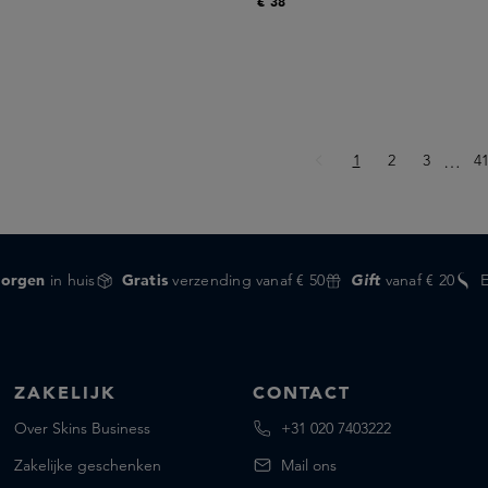
€ 38
Pagina
Pagina
Pagina
Pa
1
2
3
Ellips
4
…
orgen
in huis
Gratis
verzending vanaf € 50
Gift
vanaf € 20
ZAKELIJK
CONTACT
Over Skins Business
+31 020 7403222
Zakelijke geschenken
Mail ons