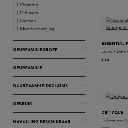
Caron
Cleaning
Christian Tortu
Diffusers
Comme des Garcons
Kaarsen
Commune
Mondverzorging
Costa Brazil
Roomspray
Creed
ESSENTIAL 
Sets
GEURFAMILIEGROEP
D'Orsay
Laundry Deter
Supplements
D.S. & DURGA
€ 32
Thee
Deluge
GEURFAMILIE
Wasverzorging
Diptyque
Wierook
Dore & Rose
DUURZAAMHEIDSCLAIMS
Dr. Vranjes Firenze
EX NIHILO
GEBRUIK
Essential Parfums
DIPTYQUE
Floraïku
Dishwashing L
NAVULLING BESCHIKBAAR
Fornasetti Profumi