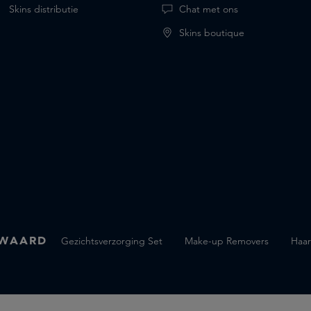
Skins distributie
Chat met ons
Skins boutique
 WAARD
Gezichtsverzorging Set
Make-up Removers
Haar