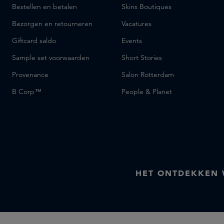
MALIN+GOETZ
Bestellen en betalen
Skins Boutiques
Maison Crivelli
Bezorgen en retourneren
Vacatures
Maison Francis Kurkdjian
Giftcard saldo
Events
Marc-Antoine Barrois
Sample set voorwaarden
Short Stories
Marie-Stella-Maris
Provenance
MarieJeanne
Salon Rotterdam
Matiere Premiere
B Corp™
People & Planet
Melyon
Memo Paris
Monday Muse Skin
Moro Dabron
Nippon Kodo
Nishane
HET ONTDEKKEN
Parfums de Marly
Penhaligon's
Perfumer H