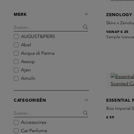
MERK
ZENOLOGY
Skins x Zenolo
VANAF
€ 25
AUGUST&PIERS
Sample toevo
Abel
Acqua di Parma
Aesop
Ajen
Amoln
Anomalia Paris
BDK Parfums
CATEGORIEËN
ESSENTIAL 
BORNTOSTANDOUT
Bois Imperial
Blind Barber
€ 59
Brume Orpin
Accessoires
Byredo
Car Perfume