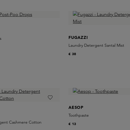
FUGAZZI
s
Laundry Detergent Santal Mist
€ 38
AESOP
Toothpaste
gent Cashmere Cotton
€ 13