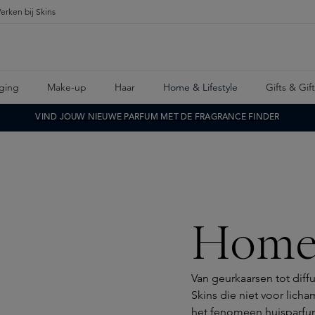
erken bij Skins
ging
Make-up
Haar
Home & Lifestyle
Gifts & Gif
VIND JOUW NIEUWE PARFUM MET DE FRAGRANCE FINDER
Home 
Van geurkaarsen tot diffu
Skins die niet voor lich
het fenomeen huisparfum