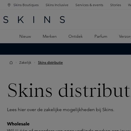
Skins Boutiques
Skins Inclusive
Services & events
Stories
W
KEN
FD NAVIGATIE
 DE HOOFDINHOUD
Nieuw
Merken
Ontdek
Parfum
Verzor
Zakelijk
Skins distributie
Skins distribut
Lees hier over de zakelijke mogelijkheden bij Skins.
Wholesale
Wil jij één of meerdere van onze verfijnde merken aan jou