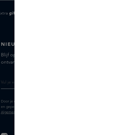
Extra
gifts
voor members
NIEUWSBRIEF
Blijf op de hoogte van de nieuwste merken en producten,
ontvang tips van onze Skins Experts.
Door je e-mailadres in te vullen geef je toestemming om de Skins nieuwsbrief
en gepersonaliseerde marketingberichten via e-mail te ontvangen. Bekijk de
Algemene voorwaarden
en het
Privacy
statement.