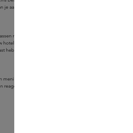
dan je aanvraag van de door jou gewenste merken
rrassen met de verfijnde producten van Skins? Mail jouw
w hotel, restaurant of werkplek. Van een memorabele
ast hebben we hervulbare flacons van een selectief aantal
n mening dat jouw producten bij het Skins portfolio
 reageren we enkel bij interesse.