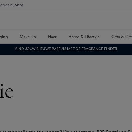
erken bij Skins
ging
Make-up
Haar
Home & Lifestyle
Gifts & Gif
VIND JOUW NIEUWE PARFUM MET DE FRAGRANCE FINDER
ie
w verkoopcollectie toevoegen? Via het externe
B2B Portal
van Sk