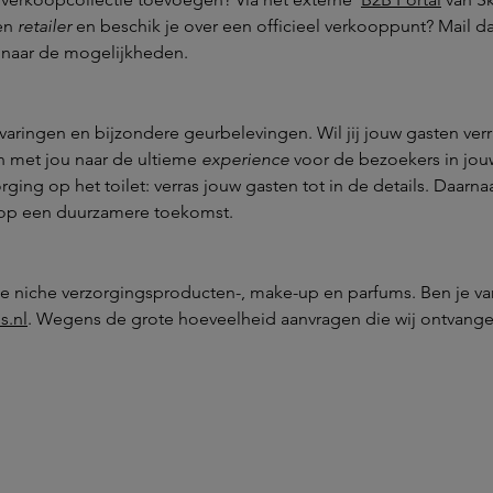
een
retailer
en beschik je over een officieel verkooppunt? Mail 
 naar de mogelijkheden.
 ervaringen en bijzondere geurbelevingen. Wil jij jouw gasten ve
n met jou naar de ultieme
experience
voor de bezoekers in jou
ging op het toilet: verras jouw gasten tot in de details. Daarna
op een duurzamere toekomst.
te niche verzorgingsproducten-, make-up en parfums. Ben je va
s.nl
. Wegens de grote hoeveelheid aanvragen die wij ontvangen