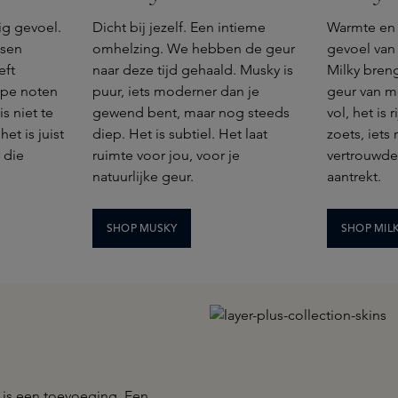
ig gevoel.
Dicht bij jezelf. Een intieme
Warmte en
ssen
omhelzing. We hebben de geur
gevoel van 
eft
naar deze tijd gehaald. Musky is
Milky bren
epe noten
puur, iets moderner dan je
geur van mel
s niet te
gewend bent, maar nog steeds
vol, het is r
het is juist
diep. Het is subtiel. Het laat
zoets, iets
 die
ruimte voor jou, voor je
vertrouwde
natuurlijke geur.
aantrekt.
SHOP MUSKY
SHOP MIL
 is een toevoeging. Een