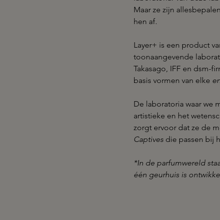
Maar ze zijn allesbepalen
hen af.
Layer+ is een product v
toonaangevende laborato
Takasago, IFF en dsm-fi
basis vormen van elke
e
De laboratoria waar we 
artistieke en het wetensc
zorgt ervoor dat ze de 
Captives
die passen bij h
*In de parfumwereld staa
één geurhuis is ontwikke