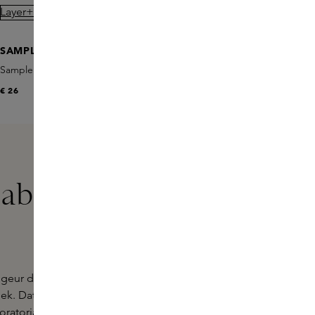
ONLINE EXCLUSIVE
ONLINE EXCLUSI
SAMPLE SERVICE
SAMPLE SERVICE
Sample Set Layer+ Fruity
Sample Set Layer+ Milky
€ 26
€ 26
aboratoria achter
 geur dan wat je ziet in de flacon. Het is precisiewerk,
oek. Dat gebeurt allemaal achter de schermen, in
oratoria hoor je maar weinig. Je ziet ze vrijwel nooit.