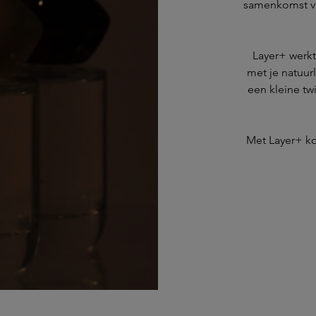
samenkomst van
Layer+ werkt
met je natuurl
een kleine tw
Met Layer+ kom