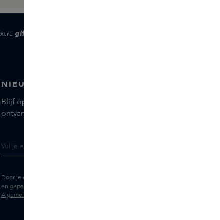
Extra
gifts
voor members
NIEUWSBRIEF
Blijf op de hoogte van de nieuwste merken en producten,
ontvang tips van onze Skins Experts.
Door je e-mailadres in te vullen geef je toestemming om de Skins nieuwsbrief
en gepersonaliseerde marketingberichten via e-mail te ontvangen. Bekijk de
Algemene voorwaarden
en het
Privacy
statement.