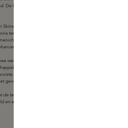
d. De kwaliteit, de geur, de
captive
* – het hangt van
an Skins, ontwikkeld met enkele van de meest
ria ter wereld. Denk aan Symrise, Givaudan,
rmenich, waar innovatieve
captives
ontstaan die de
nhancer
.
mee werken brengen het belangrijkste samen: het
happelijke, met de natuur als inspiratiebron. Dat
mooiste en meest innovatieve
captives
creëren.
et gevoel dat wij willen overbrengen.
t de term ‘captive’ voor een geuringrediënt dat door
ld en exclusief door dat huis wordt gebruikt.