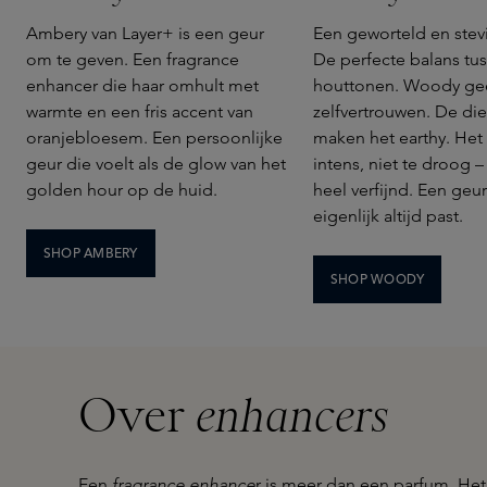
Ambery van Layer+ is een geur
Een geworteld en stev
om te geven. Een fragrance
De perfecte balans tu
enhancer die haar omhult met
houttonen. Woody ge
warmte en een fris accent van
zelfvertrouwen. De di
oranjebloesem. Een persoonlijke
maken het earthy. Het i
geur die voelt als de glow van het
intens, niet te droog – 
golden hour op de huid.
heel verfijnd. Een geur
eigenlijk altijd past.
SHOP AMBERY
SHOP WOODY
Over
enhancers
Een
fragrance enhance
r is meer dan een parfum. Het