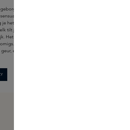
 geborgenheid, een
De naam zegt eigenlijk alles.
sensualiteit – met
Fruity is een geur waar je vrolijk
g je het samen. De
van wordt. Het is joyful, het is
k tilt je op. Het is
aanwezig. Het is zoet, maar niet
ijk. Het heeft iets
té. Draag het alleen om extra
 romigs. Het is een
energie te voelen, of layer het en
 geur, een geur die
geef je favoriete geur een
speelse plus.
KY
SHOP FRUITY