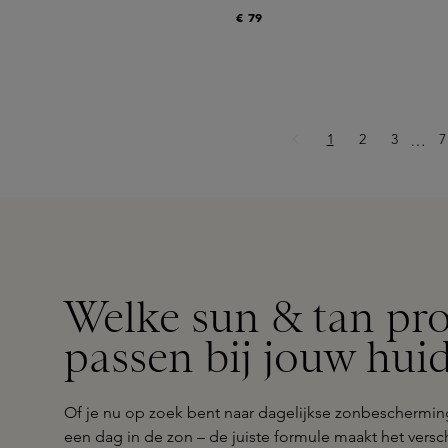
€ 79
Pagina
Pagina
Pagina
P
1
2
3
Ellips
7
…
Welke sun & tan pr
passen bij jouw hui
Of je nu op zoek bent naar dagelijkse zonbescherming
een dag in de zon – de juiste formule maakt het versch