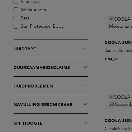
IOAN
Face Tan
Le Prunier
Moisturisers
Le Rub
Sets
MALIN+GOETZ
Sun Protection Body
Maiwe
Sun Protection Face
Noble Panacea
COOLA SUN
HUIDTYPE
PCA Skin
Radical Recove
Patyka
€ 34,50
Prescription
DUURZAAMHEIDSCLAIMS
Roquebrun
Rudolph Care
HUIDPROBLEMEN
TAN-LUXE
Team Dr. Joseph
NAVULLING BESCHIKBAAR
The Grey Skincare
Ultra Violette
COOLA SUN
SPF HOOGTE
Zelens
Classic Face 