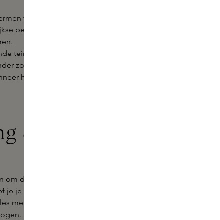
ermen tegen UV-straling en
ijkse bescherming helpt
men.
de teint zonder blootstelling aan
onder zon.
anneer het warm, droog of gevoelig
g & herstel
gen om die frisse, zongebruinde
glow
ef je je huid bescherming,
es met lichte texturen, subtiele
t ogen.