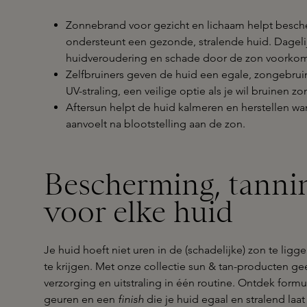
Zonnebrand voor gezicht en lichaam helpt besch
ondersteunt een gezonde, stralende huid. Dagel
huidveroudering en schade door de zon voorko
Zelfbruiners geven de huid een egale, zongebruin
UV-straling, een veilige optie als je wil bruinen z
Aftersun helpt de huid kalmeren en herstellen w
aanvoelt na blootstelling aan de zon.
Bescherming, tannin
voor elke huid
Je huid hoeft niet uren in de (schadelijke) zon te lig
te krijgen. Met onze collectie sun & tan-producten ge
verzorging en uitstraling in één routine. Ontdek formul
geuren en een
finish
die je huid egaal en stralend laa