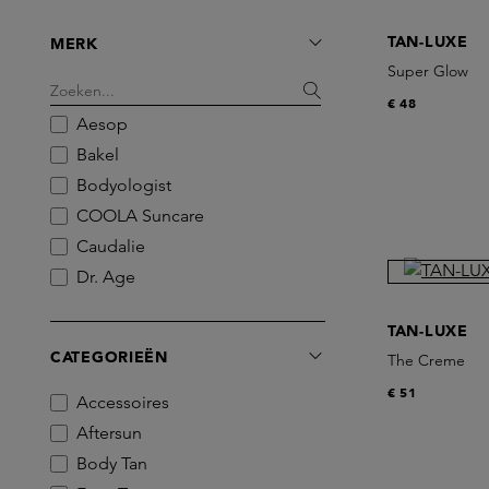
TAN-LUXE
MERK
Super Glow
€ 48
Aesop
Bakel
Bodyologist
COOLA Suncare
Caudalie
Dr. Age
Dr. Barbara Sturm
TAN-LUXE
Grown Alchemist
CATEGORIEËN
The Creme
Gun Ana
€ 51
HMN Skincare
Accessoires
Huygens
Aftersun
Hyeja
Body Tan