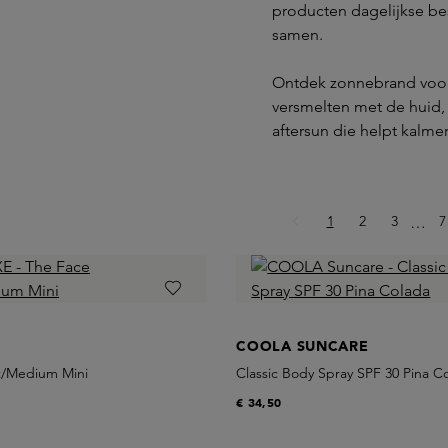
producten dagelijkse be
samen.
Ontdek zonnebrand voor 
versmelten met de huid, 
aftersun die helpt kalme
Pagina
Pagina
Pagina
P
1
2
3
Ellips
7
…
COOLA SUNCARE
t/Medium Mini
Classic Body Spray SPF 30 Pina C
€ 34,50