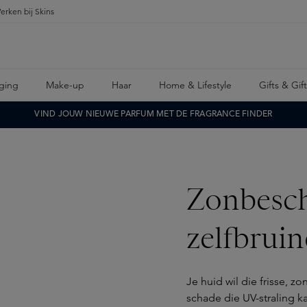
erken bij Skins
ging
Make-up
Haar
Home & Lifestyle
Gifts & Gif
VIND JOUW NIEUWE PARFUM MET DE FRAGRANCE FINDER
Zonbesc
zelfbruin
Je huid wil die frisse, z
schade die UV-straling 