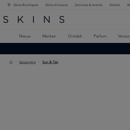
Skins Boutiques
Skins Inclusive
Services & events
Stories
W
KEN
FD NAVIGATIE
 DE HOOFDINHOUD
Nieuw
Merken
Ontdek
Parfum
Verzor
Verzorging
Sun & Tan