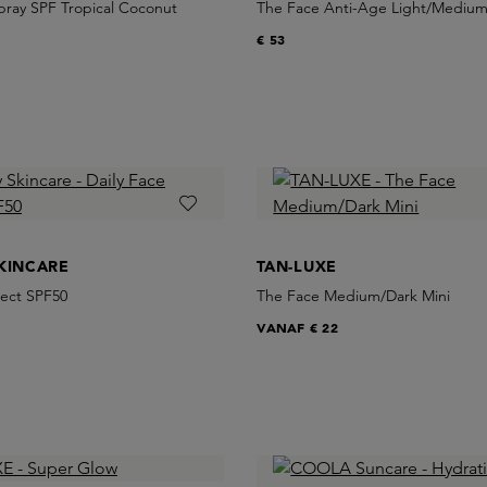
pray SPF Tropical Coconut
The Face Anti-Age Light/Mediu
€ 53
KINCARE
TAN-LUXE
tect SPF50
The Face Medium/Dark Mini
VANAF
€ 22