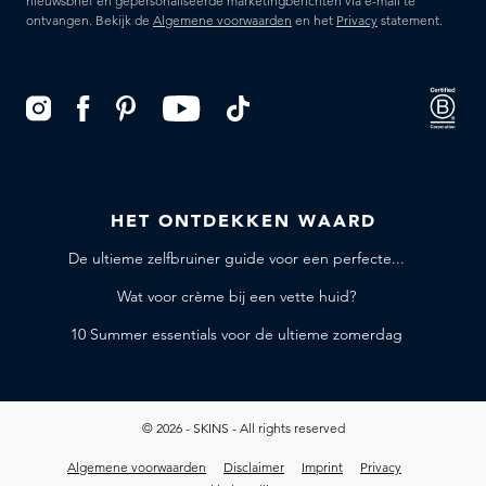
nieuwsbrief en gepersonaliseerde marketingberichten via e-mail te
ontvangen. Bekijk de
Algemene voorwaarden
en het
Privacy
statement.
HET ONTDEKKEN WAARD
De ultieme zelfbruiner guide voor een perfecte...
Wat voor crème bij een vette huid?
10 Summer essentials voor de ultieme zomerdag
© 2026 - SKINS - All rights reserved
Algemene voorwaarden
Disclaimer
Imprint
Privacy