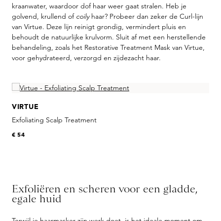
kraanwater, waardoor dof haar weer gaat stralen. Heb je
golvend, krullend of
coily
haar? Probeer dan zeker de Curl-lijn
van Virtue. Deze lijn reinigt grondig, vermindert pluis en
behoudt de natuurlijke krulvorm. Sluit af met een herstellende
behandeling, zoals het Restorative Treatment Mask van Virtue,
voor gehydrateerd, verzorgd en zijdezacht haar.
Skip product gallery
VIRTUE
Exfoliating Scalp Treatment
O
€ 54
€
Exfoliëren en scheren voor een gladde,
egale huid
Terwijl je haarmasker zijn werk doet, is het ideale moment om