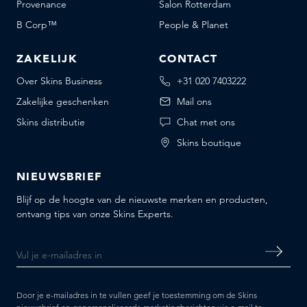
Provenance
Salon Rotterdam
B Corp™
People & Planet
ZAKELIJK
CONTACT
Over Skins Business
+31 020 7403222
Zakelijke geschenken
Mail ons
Skins distributie
Chat met ons
Skins boutique
NIEUWSBRIEF
Blijf op de hoogte van de nieuwste merken en producten,
ontvang tips van onze Skins Experts.
Door je e-mailadres in te vullen geef je toestemming om de Skins