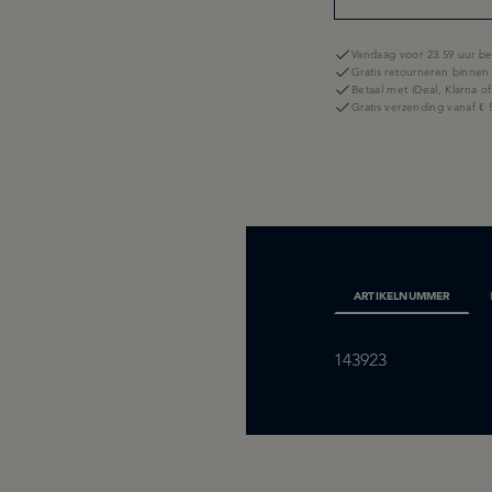
Vandaag voor 23.59 uur be
Gratis retourneren binnen
Betaal met iDeal, Klarna o
Gratis verzending vanaf € 
ARTIKELNUMMER
143923