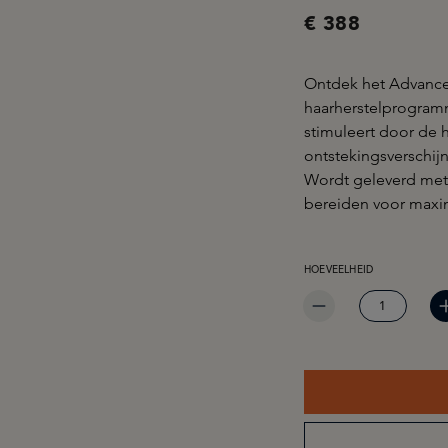
€ 388
Ontdek het Advanced
haarherstelprogramm
stimuleert door de h
ontstekingsverschijn
Wordt geleverd met
bereiden voor maxim
PRODUCTHOEVEELHEID: 
HOEVEELHEID