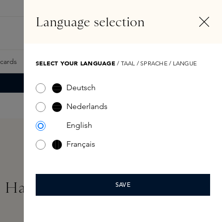
NL
Account
Language selection
Zoeken
Fragrance Finder
tcards
Samples
Skins Exclusives
Skins Boxen
SELECT YOUR LANGUAGE
/ TAAL / SPRACHE / LANGUE
Deutsch
Nederlands
English
Français
 Hair System Kit 6x5ml
SAVE