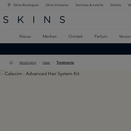
Skins Boutiques
Skins Inclusive
Services & events
Stories
W
KEN
FD NAVIGATIE
 DE HOOFDINHOUD
Nieuw
Merken
Ontdek
Parfum
Verzor
Verzorging
Haar
Treatments
Skip image gallery