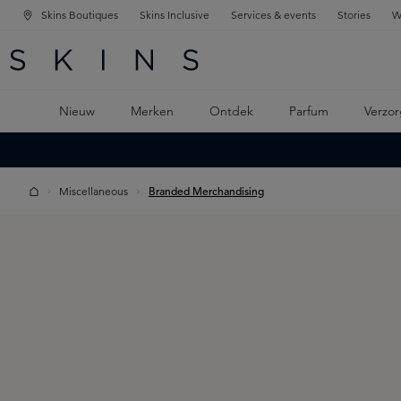
Skins Boutiques
Skins Inclusive
Services & events
Stories
W
KEN
FD NAVIGATIE
 DE HOOFDINHOUD
Nieuw
Merken
Ontdek
Parfum
Verzor
Miscellaneous
Branded Merchandising
Skip image gallery