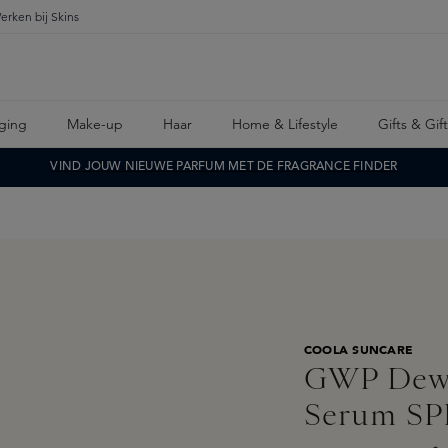
erken bij Skins
ging
Make-up
Haar
Home & Lifestyle
Gifts & Gif
VIND JOUW NIEUWE PARFUM MET DE FRAGRANCE FINDER
COOLA SUNCARE
GWP Dew 
Serum SP