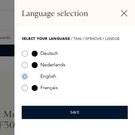
NL
Account
Language selection
Zoeken
Fragrance Finder
tcards
Samples
Skins Exclusives
Skins Boxen
SELECT YOUR LANGUAGE
/ TAAL / SPRACHE / LANGUE
Deutsch
Nederlands
English
Français
More Illuminating
SAVE
F30 7ml 7ml