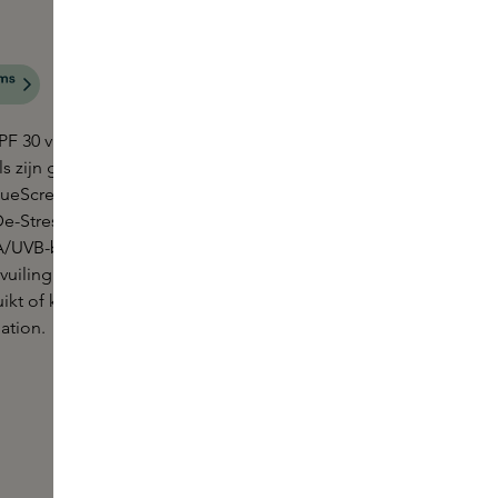
SPF 30 van COOLA Suncare beschermen de teint. De
ls zijn geformuleerd met COOLA Suncare's van
lueScreen Digital De-Stress technologie. Met de
De-Stress technologie bieden de druppels een
/UVB-bescherming en helpen zij de effecten van
ervuiling te verzachten. De voedende formule kan
uikt of kan worden gemengd met uw favoriete
ation.