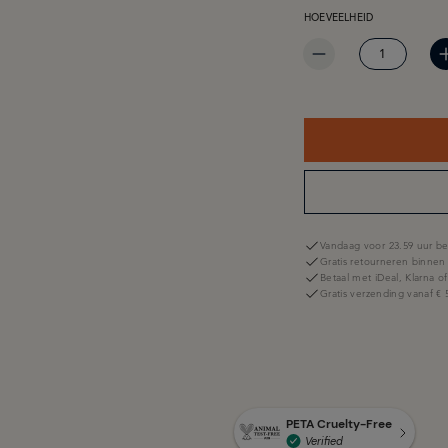
PRODUCTHOEVEELHEID: 
HOEVEELHEID
Vandaag voor 23.59 uur be
Gratis retourneren binnen
Betaal met iDeal, Klarna o
Gratis verzending vanaf € 