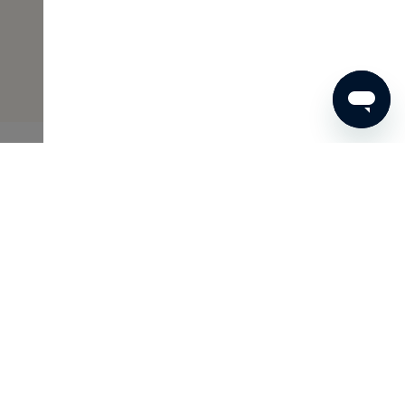
6,50
BESTEL NU
Skins Inclusive
Als member van Skins Inclusive geniet je van vele
voordelen, zoals toegang tot de Skins Archives en