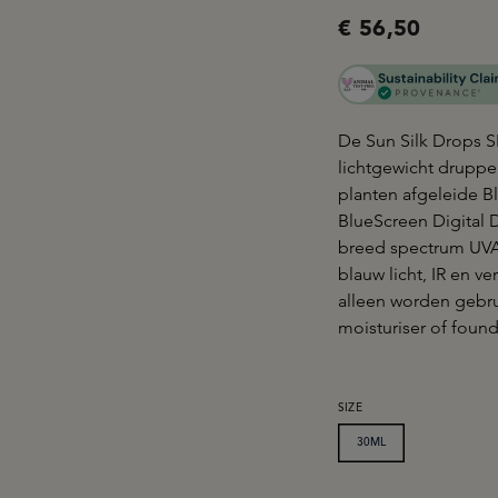
€ 56,50
De Sun Silk Drops 
lichtgewicht druppe
planten afgeleide B
BlueScreen Digital 
breed spectrum UVA
blauw licht, IR en v
alleen worden gebr
moisturiser of found
SELECTEER
SIZE
30ML