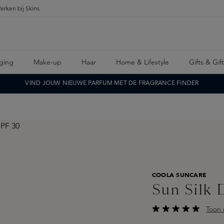
erken bij Skins
ging
Make-up
Haar
Home & Lifestyle
Gifts & Gif
VIND JOUW NIEUWE PARFUM MET DE FRAGRANCE FINDER
COOLA SUNCARE
Sun Silk 
Toon 
Gemiddelde waarderi