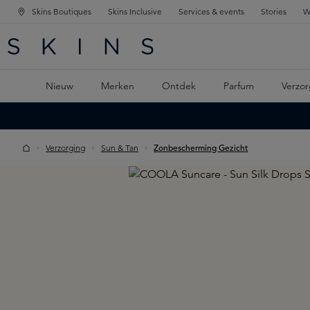
Skins Boutiques
Skins Inclusive
Services & events
Stories
W
KEN
FD NAVIGATIE
 DE HOOFDINHOUD
Nieuw
Merken
Ontdek
Parfum
Verzor
Verzorging
Sun & Tan
Zonbescherming Gezicht
Skip image gallery