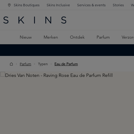
Skins Boutiques
Skins Inclusive
Services & events
Stories
W
KEN
FD NAVIGATIE
 DE HOOFDINHOUD
Nieuw
Merken
Ontdek
Parfum
Verzor
Parfum
Typen
Eau de Parfum
Skip image gallery