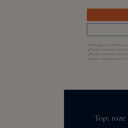
Vandaag voor 23.59 uur be
Gratis retourneren binnen
Betaal met iDeal, Klarna o
Gratis verzending vanaf € 
Top: roze