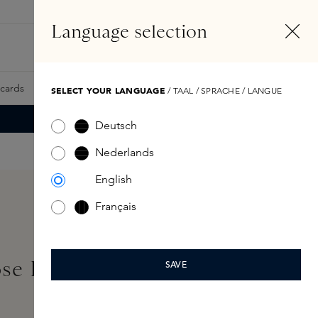
NL
Account
Language selection
Zoeken
Fragrance Finder
tcards
Samples
Skins Exclusives
Skins Boxen
SELECT YOUR LANGUAGE
/ TAAL / SPRACHE / LANGUE
Deutsch
Nederlands
English
Français
se Eau de Parfum Refill
SAVE