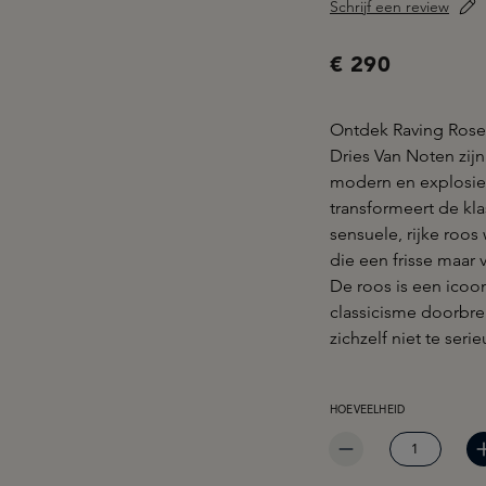
Schrijf een review
€ 290
Ontdek Raving Rose 
Dries Van Noten zijn 
modern en explosief
transformeert de kl
sensuele, rijke roos
die een frisse maar 
De roos is een icoo
classicisme doorbre
zichzelf niet te ser
PRODUCTHOEVEELHEID: 
HOEVEELHEID