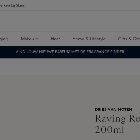
erken bij Skins
ging
Make-up
Haar
Home & Lifestyle
Gifts & Gif
VIND JOUW NIEUWE PARFUM MET DE FRAGRANCE FINDER
DRIES VAN NOTEN
Raving Ro
200ml