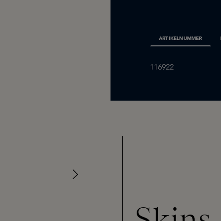
ARTIKELNUMMER
116922
Skins