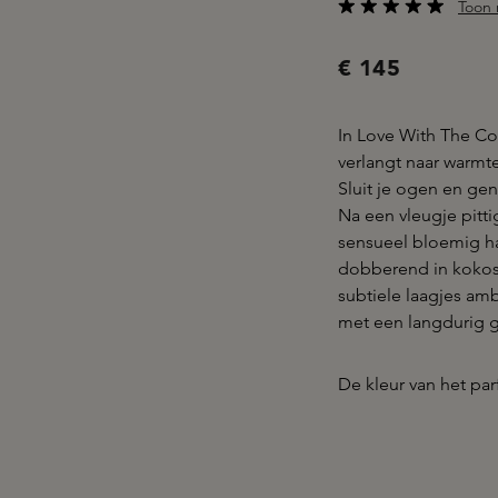
Toon 
Gemiddelde waarderi
€ 145
In Love With The Co
verlangt naar warmte
Sluit je ogen en gen
Na een vleugje pitti
sensueel bloemig h
dobberend in kokosw
subtiele laagjes am
met een langdurig 
De kleur van het par