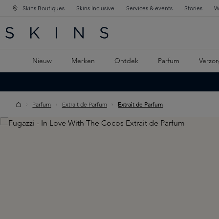
Skins Boutiques
Skins Inclusive
Services & events
Stories
W
KEN
FD NAVIGATIE
 DE HOOFDINHOUD
Nieuw
Merken
Ontdek
Parfum
Verzor
Parfum
Extrait de Parfum
Extrait de Parfum
Skip image gallery