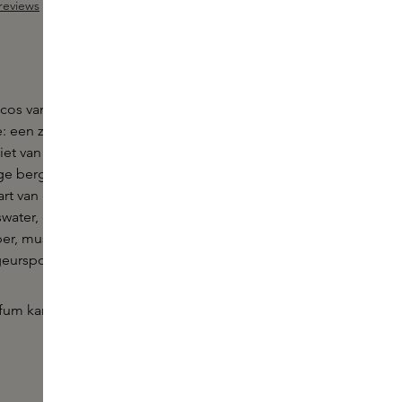
reviews
ng van 4.5 van 5 sterren
cos van Fugazzi is een parfum voor wanneer je
: een zonnig strandgevoel in een exotische setting.
iet van deze perfecte mix van frisse en vurige tonen.
ge bergamot en citroendruppels, ontdek je een rijk,
art van oranjebloesem, roos en geranium
ater, dat op het einde heel zacht wordt met
ber, muskus en ambrette. Licht en zacht op de huid,
geurspoor.
fum kan iets afwijken van de afbeelding.