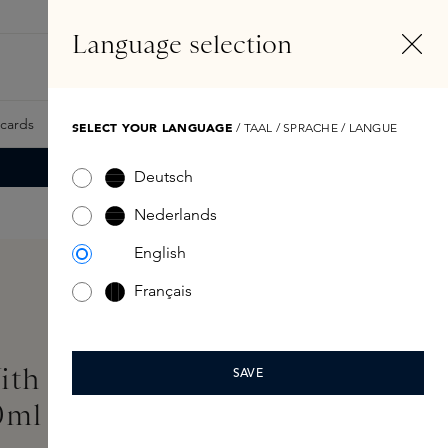
NL
Account
Language selection
Zoeken
Fragrance Finder
tcards
Samples
Skins Exclusives
Skins Boxen
SELECT YOUR LANGUAGE
/ TAAL / SPRACHE / LANGUE
Deutsch
Nederlands
English
Français
ith The Cocos Extrait de
SAVE
0ml