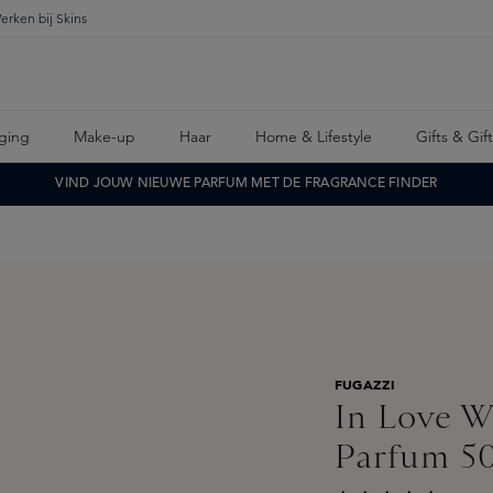
erken bij Skins
ging
Make-up
Haar
Home & Lifestyle
Gifts & Gif
VIND JOUW NIEUWE PARFUM MET DE FRAGRANCE FINDER
FUGAZZI
In Love W
Parfum 5