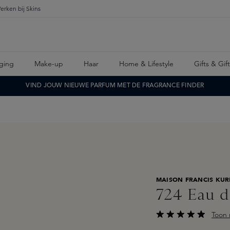
erken bij Skins
ging
Make-up
Haar
Home & Lifestyle
Gifts & Gif
VIND JOUW NIEUWE PARFUM MET DE FRAGRANCE FINDER
MAISON FRANCIS KUR
724 Eau 
Toon 
Gemiddelde waarderi