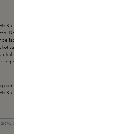
is Kurkdjian is een zintuigelijk parfum met
ten. De verfijnde geur opent met de frisse noot van
de facetten van aldehyden, waarna het hart van de
oeket van bloemen overbrengt met onder andere
omhult je ten slotte met sandelhout en witte musk
or je geen genoeg kunt krijgen van deze levendige
ng compleet met de andere producten in de geur
cis Kurkdjian
.
200ML