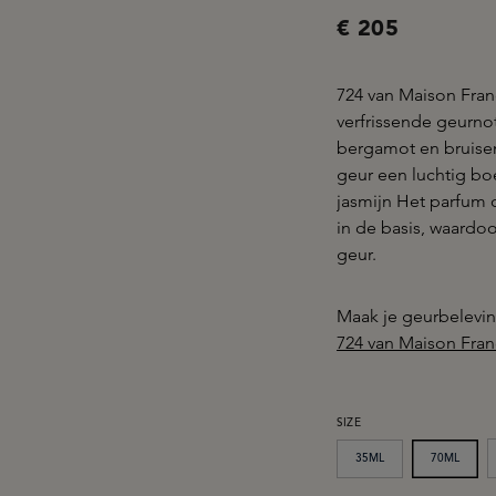
€ 205
724 van Maison Franc
verfrissende geurno
bergamot en bruisen
geur een luchtig b
jasmijn Het parfum 
in de basis, waardo
geur.
Maak je geurbelevi
724 van Maison Fran
SELECTEER
SIZE
35ML
70ML