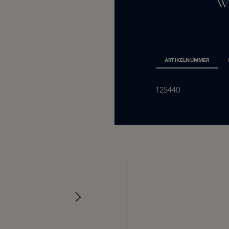
W
ARTIKELNUMMER
125440