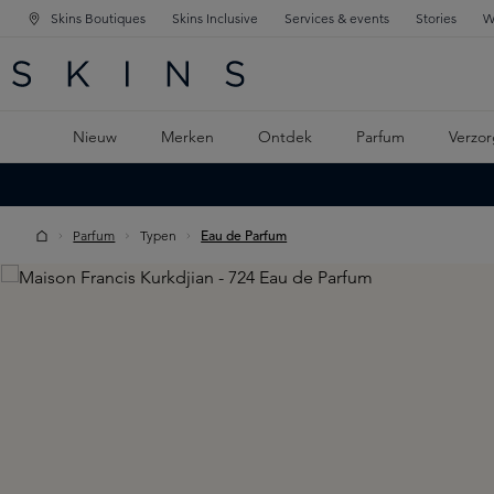
Skins Boutiques
Skins Inclusive
Services & events
Stories
W
KEN
FD NAVIGATIE
 DE HOOFDINHOUD
Nieuw
Merken
Ontdek
Parfum
Verzor
Parfum
Typen
Eau de Parfum
Skip image gallery