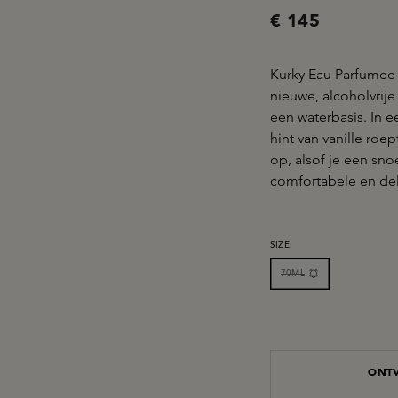
€ 145
Kurky Eau Parfumee 
nieuwe, alcoholvrije
een waterbasis. In 
hint van vanille roep
op, alsof je een sn
comfortabele en deli
SELECTEER
SIZE
70ML
ONTV