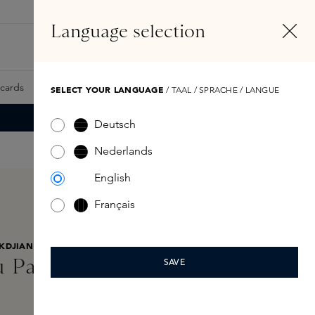
NL
Account
Language selection
Zoeken
Fragrance Finder
tcards
Samples
Skins Exclusives
Skins Boxen
SELECT YOUR LANGUAGE
/ TAAL / SPRACHE / LANGUE
Deutsch
Nederlands
English
Français
KDJIAN
u Parfumee 70ml
SAVE