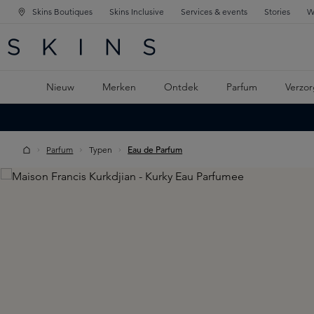
Skins Boutiques
Skins Inclusive
Services & events
Stories
W
KEN
FD NAVIGATIE
 DE HOOFDINHOUD
Nieuw
Merken
Ontdek
Parfum
Verzor
Parfum
Typen
Eau de Parfum
Skip image gallery