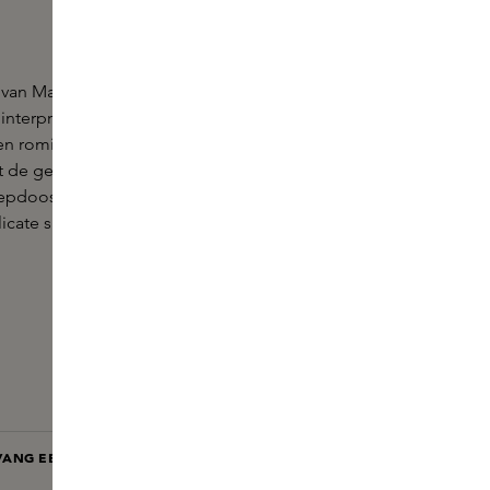
van Maison Francis Kurkdjian introduceert een
 interpretatie: een scented water voor de huid met
een romige wolk van witte musk met een subtiele
t de geur een licht, sprankelend tutti-frutti gevoel
oepdoos opent. Het resultaat is een omhullende,
cate sillage die zacht op je huid blijft hangen.
ANG EEN E-MAIL BIJ BESCHIKBAARHEID