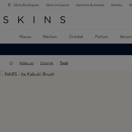
Skins Boutiques
Skins Inclusive
Services & events
Stories
W
KEN
FD NAVIGATIE
 DE HOOFDINHOUD
Nieuw
Merken
Ontdek
Parfum
Verzor
Make-up
Overige
Tools
Skip image gallery