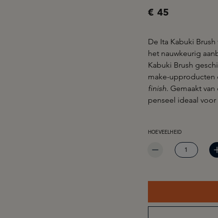
€ 45
De Ita Kabuki Brush 
het nauwkeurig aanb
Kabuki Brush geschi
make-upproducten op
finish
. Gemaakt van 
penseel ideaal voor
PRODUCTHOEVEELHEID: 
HOEVEELHEID