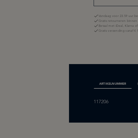
Vandaag voor 23.59 uur be
Gratis retourneren binnen
Betaal met iDeal, Klarna o
Gratis verzending vanaf € 
ARTIKELNUMMER
117206