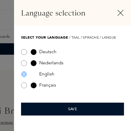
NL
Account
Language selection
Zoeken
Fragrance Finder
tcards
Samples
Skins Exclusives
Skins Boxen
SELECT YOUR LANGUAGE
/ TAAL / SPRACHE / LANGUE
Deutsch
Nederlands
English
Français
i Brush
SAVE
reviews
ng van 3 van 5 sterren