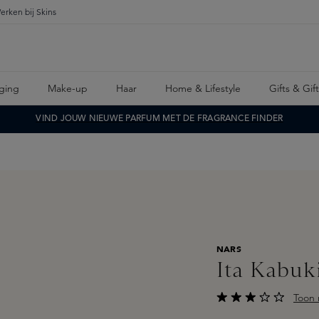
erken bij Skins
ging
Make-up
Haar
Home & Lifestyle
Gifts & Gif
VIND JOUW NIEUWE PARFUM MET DE FRAGRANCE FINDER
NARS
Ita Kabuk
Toon 
Gemiddelde waarderi