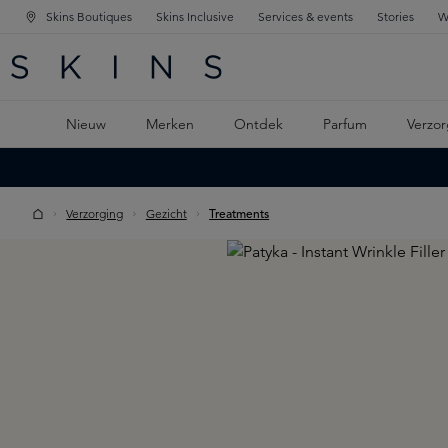
Skins Boutiques
Skins Inclusive
Services & events
Stories
W
KEN
FD NAVIGATIE
 DE HOOFDINHOUD
Nieuw
Merken
Ontdek
Parfum
Verzor
Verzorging
Gezicht
Treatments
Skip image gallery