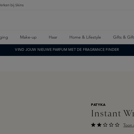
erken bij Skins
ging
Make-up
Haar
Home & Lifestyle
Gifts & Gif
VIND JOUW NIEUWE PARFUM MET DE FRAGRANCE FINDER
PATYKA
Instant Wr
Toon 
Gemiddelde waarderi