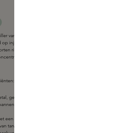
ller van Patyka is de instant oplossing voor fijne
d op injecties, vult deze uiterst nauwkeurige
orten rimpels onmiddellijk en duurzaam op dankzij
ncentreerd is in biotechnologische actieve
iënten:
tal, geëxtraheerd uit Acmella Olerace, helpt de
pannen om expressielijnen te neutraliseren en glad
t een laag moleculair gewicht, afkomstig van
van tarwe, dringt diep door in de huid om de
maak van hyaluronzuur te stimuleren en diepe lijntjes