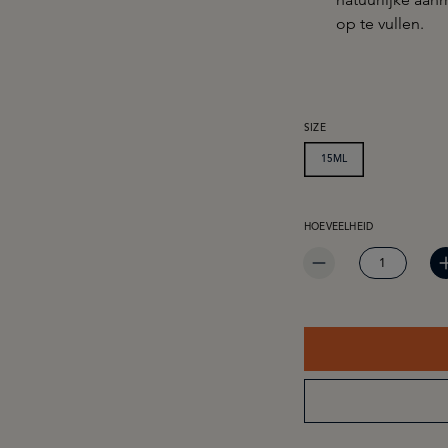
op te vullen.
SELECTEER
SIZE
15ML
PRODUCTHOEVEELHEID: 
HOEVEELHEID