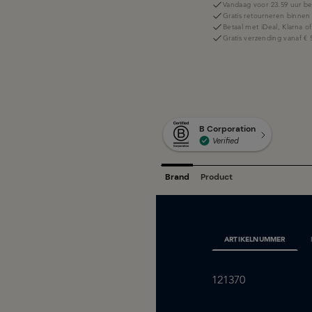
Vandaag voor 23.59 uur be
Gratis retourneren binnen
Betaal met iDeal, Klarna o
Gratis verzending vanaf € 
ARTIKELNUMMER
121370