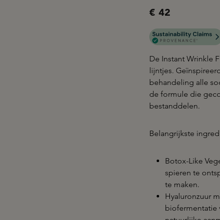
€ 42
De Instant Wrinkle Fi
lijntjes. Geïnspireer
behandeling alle so
de formule die geco
bestanddelen.
Belangrijkste ingred
Botox-Like Vege
spieren te onts
te maken.
Hyaluronzuur me
biofermentatie 
natuurlijke aan