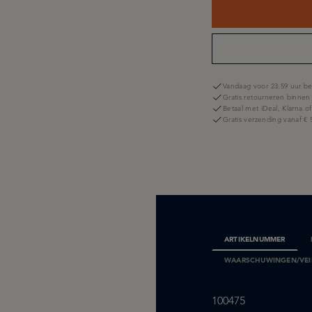
Vandaag voor 23.59 uur be
Gratis retourneren binnen
Betaal met iDeal, Klarna o
Gratis verzending vanaf € 
ARTIKELNUMMER
WAARSCHUWINGEN/VEIL
100475