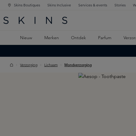
Skins Boutiques
Skins Inclusive
Services & events
Stories
W
KEN
FD NAVIGATIE
 DE HOOFDINHOUD
Nieuw
Merken
Ontdek
Parfum
Verzor
Verzorging
Lichaam
Mondverzorging
Skip image gallery