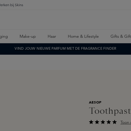
erken bij Skins
ging
Make-up
Haar
Home & Lifestyle
Gifts & Gif
VIND JOUW NIEUWE PARFUM MET DE FRAGRANCE FINDER
AESOP
Toothpas
Toon 
Gemiddelde waarderi