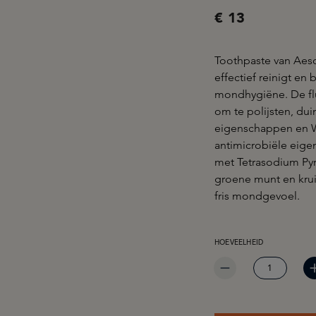
€ 13
Toothpaste van Aeso
effectief reinigt e
mondhygiëne. De flu
om te polijsten, du
eigenschappen en Wa
antimicrobiële eig
met Tetrasodium Pyr
groene munt en kru
fris mondgevoel.
PRODUCTHOEVEELHEID: 
HOEVEELHEID