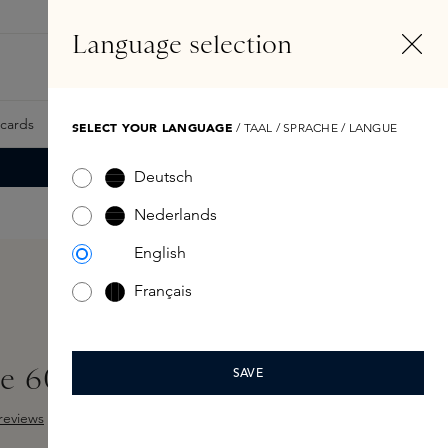
NL
Account
Language selection
Zoeken
Fragrance Finder
tcards
Samples
Skins Exclusives
Skins Boxen
SELECT YOUR LANGUAGE
/ TAAL / SPRACHE / LANGUE
Deutsch
Nederlands
English
Français
te 60ml
SAVE
reviews
ng van 5 van 5 sterren