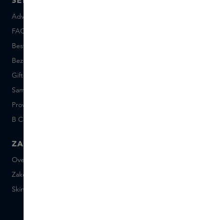
Advies en contact
Over ons
FAQ
Skins Inclusive
Bestellen en betalen
Skins Boutiques
Bezorgen en retourneren
Vacatures
Giftcard saldo
Events
Sample set voorwaarden
Short Stories
Provenance
Salon Rotterdam
B Corp™
People & Planet
ZAKELIJK
CONTACT
Over Skins Business
+31 020 7403222
Zakelijke geschenken
Mail ons
Skins distributie
Chat met ons
Skins boutique