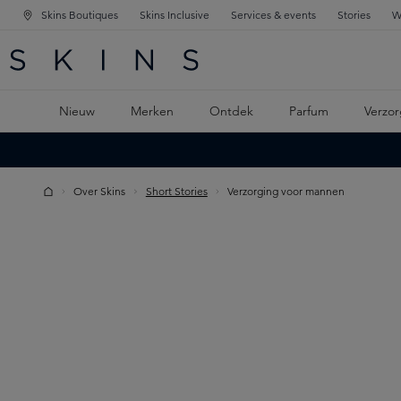
Skins Boutiques
Skins Inclusive
Services & events
Stories
W
KEN
FD NAVIGATIE
 DE HOOFDINHOUD
Nieuw
Merken
Ontdek
Parfum
Verzor
Over Skins
Short Stories
Verzorging voor mannen