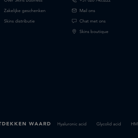
Over Skins Business
+31 020 7403222
Zakelijke geschenken
Mail ons
Skins distributie
Chat met ons
Skins boutique
TDEKKEN WAARD
Hyaluronic acid
Glycolid acid
HMN