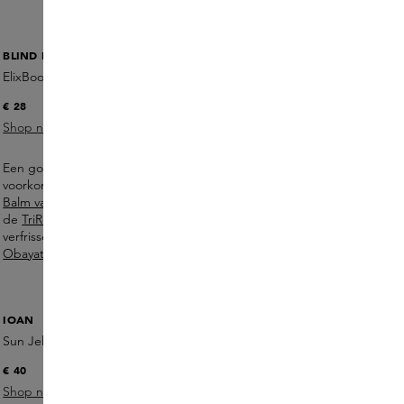
BLIND BARBER
ElixBoost Hydrating Balm
€ 28
Shop nu
Een goede moisturiser helpt droogte of trekkerigheid
voorkomen, vooral na het scheren. De
Elixboost Hydrating
Balm van Blind Barber
zorgt voor langdurige hydratatie, terwijl
de
TriRescue Eye Cream
de huid rondom de ogen helpt te
verfrissen. Vergeet ook je lippen niet: de
Lip Balm van
Obayaty
verzorgt en beschermt tegen uitdroging.
IOAN
Sun Jelly SPF50
€ 40
Shop nu