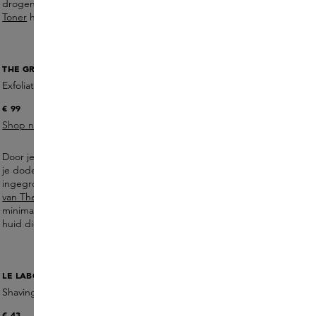
drogen, terwijl de
Blind Barber B3 Supercharged Balancing
Toner
helpt de huid fris en comfortabel te houden.
THE GREY SKINCARE
Exfoliating Toning Pads
€ 99
Shop nu
Door je huid één tot drie keer per week te exfoliëren verwijder
je dode huidcellen, houd je poriën schoon en help je
ingegroeide haartjes voorkomen. De
Exfoliating Toning Pads
van The Grey
zorgen voor een frisse, gladde huid met
minimale moeite, terwijl de
Exfoliating Face Scrub
helpt de
huid diep te reinigen.
LE LABO FRAGRANCES
Shaving Cream
€ 43