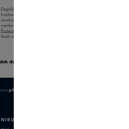
Dagelijkse zonbescherming helpt vroegtijdige
huidveroudering en huidschade door UV-straling te
voorkomen. De
IOAN Sun Jelly SPF50
voelt licht en
comfortabel aan op de huid, terwijl
The Grey Daily Face
Protect SPF50
bescherming combineert met een verzorgende
finish voor iedere dag.
dek de hele routine:
6 producten € 328
BESTEL NU
Extra
gifts
voor members
NIEUWSBRIEF