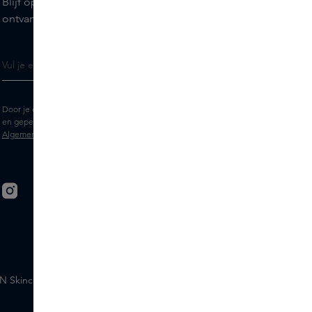
Blijf op de hoogte van de nieuwste merken en producten,
ontvang tips van onze Skins Experts.
Door je e-mailadres in te vullen geef je toestemming om de Skins nieuwsbrief
en gepersonaliseerde marketingberichten via e-mail te ontvangen. Bekijk de
Algemene voorwaarden
en het
Privacy
statement.
 Skincare