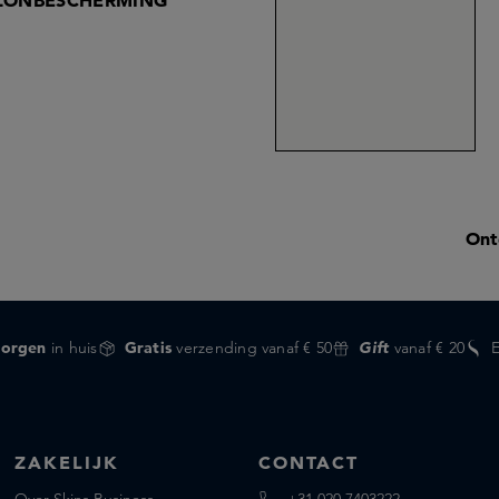
ZONBESCHERMING
Ont
orgen
in huis
Gratis
verzending vanaf € 50
Gift
vanaf € 20
ZAKELIJK
CONTACT