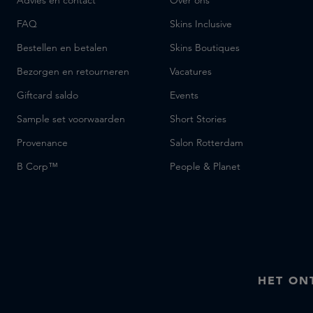
Advies en contact
Over ons
FAQ
Skins Inclusive
Bestellen en betalen
Skins Boutiques
Bezorgen en retourneren
Vacatures
Giftcard saldo
Events
Sample set voorwaarden
Short Stories
Provenance
Salon Rotterdam
B Corp™
People & Planet
HET ON