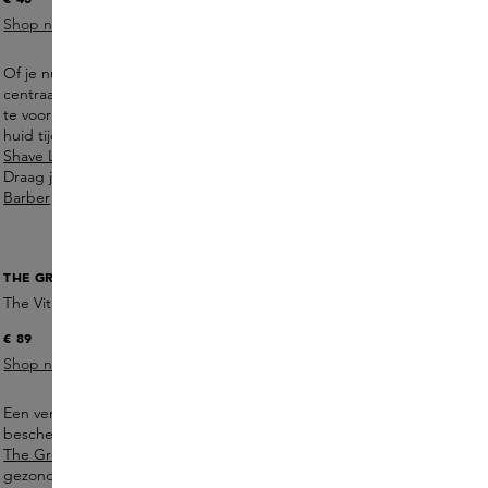
Shop nu
Of je nu glad scheert of je baard verzorgt, comfort staat
centraal. Een goede shave routine helpt irritatie en roodheid
te voorkomen. De
Shaving Cream van Le Labo
verzacht de
huid tijdens het scheren, terwijl de
Moroccan Neroli Post-
Shave Lotion van Aesop
de huid kalmeert en hydrateert.
Draag je een baard, dan houdt de
Beard Oil van Blind
Barber
je baard zacht, verzorgd en in model.
THE GREY SKINCARE
The Vitamin C Serum
€ 89
Shop nu
Een vermoeide of doffe huid heeft baat bij verzorging die
beschermt en energie terugbrengt. Het
Vitamin C Serum van
The Grey
helpt de huid te egaliseren en ondersteunt de
gezonde glow.